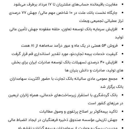
مغایرت‌ باقیمانده حساب‌های مشتریان تا ۱۷ مرداد برطرف می‌شود
جایگاه نخست بانك ملت در 10 شاخص مهم مالی/ جهش 77 درصدی
تراز عملیاتی تجمیعی وبملت
افزایش سرمایه بانک توسعه تعاون، حلقه مفقوده جهش تأمین مالی
تولید
فروش 54 همتی در یک ماه و عبور درآمد سه‌ماهه از 81 همت
کیفیت خدمات بیمه تجارت‌نو، مورد تقدیر استانداری قم قرار گرفت
افزایش 40 درصدی تسهیلات بانک توسعه صادرات ایران برای بخش
های تولید، صادرات و دانش بنیان ها
مجمع عمومی عادی سالیانه بانک تجارت با حضور اکثریت سهامداران
بانک برگزار شد
بانک گردشگری با استقرار زیرساخت‌های خدماتی، همراه زائران اربعین
در مرزهای کشور است
تاکید بیمه‌کوثر بر اصلاح پرتفوی و وصول مطالبات ‌
جهش تاریخی مؤسسه صندوق ذخیره فرهنگیان در ایجاد انضباط مالی
مدیریت ریسک و حمایت از سهامداران و بیمه گذاران؛ نقشه راه