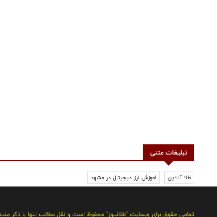
تبلیغات متنی
طلا آنلاین
اموزش ارز دیجیتال در مشهد
تمامی حقوق برای وبسایت "طلانیوز" محفوظ است و نقل مطالب تنها با ذکر منب