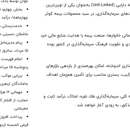
جوان توسط بانک م
به گزارش طلانیوز از روابط عمومی و تبلیغات، بیمه‌نامه عمر متصل به دارایی (Unit-Linked) به‌عنوان یکی از نوین‌ترین
بخش چهارم؛ تح
ای سرمایه‌گذاری، در سبد محصولات بیمه کوثر
چهارماهه/ درآمد کارمزدی
خدمت‌رسانی با
عاشقان حسینی در 
لی خانوارها، صنعت بیمه با هدایت منابع مالی خرد
پیام مدیرعامل
دی و تقویت فرهنگ سرمایه‌گذاری در کشور بوده
15 مرداد، سالروز تأسیس بانک
اعلام فهرست ش
ی اندوخته، امکان بهره‌مندی از بازدهی بازارهای
پنج‌شنبه 15 مرداد ماه 1405
رکیب، بستری مناسب برای تأمین هم‌زمان اهداف
برپایی موکب ب
جاماندگان اربعین
مهمانی
 کلی سرمایه‌گذاری طلا، نقره، املاک، درآمد ثابت و
حمایت از اقشار کم
کور، به زودی آغاز خواهد شد.
معیشتی
قرض الحسنه ازدوا