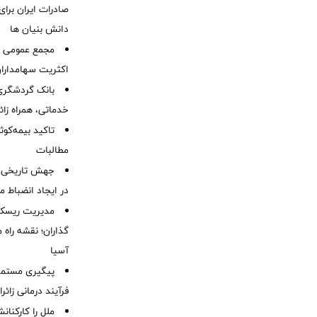
صادرات ایران برا
دانش بنیان ها
مجمع عمومی عا
اکثریت سهامداران
بانک گردشگری 
خدماتی، همراه زا
تاکید بیمه‌کوث
مطالبات ‌
جهش تاریخی 
در ایجاد انضباط م
مدیریت ریسک و
گذاران؛ نقشه راه 
آسیا
پیگیری مستمر 
فرآیند درمانی زائر
ملل را کارکنان