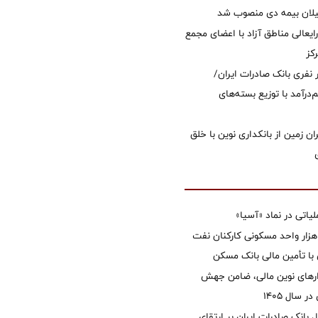
یلان بیمه دی منصوب شد
ایعالی مناطق آزاد با اعضای مجمع
کز
 ۱۲ هزار نفری بانک صادرات ایران/
‌درآمد با توزیع بسته‌های
ان زمین از بانکداری نوین با خلق
تی در نماد «آسیا»
غاز ساخت ۲ هزار واحد مسکونی کارکنان نفت
با تأمین مالی بانک مسکن
زارهای نوین مالی، ضامن جهش
 سال 1405
 بانک صادرات ایران بر ارتقای