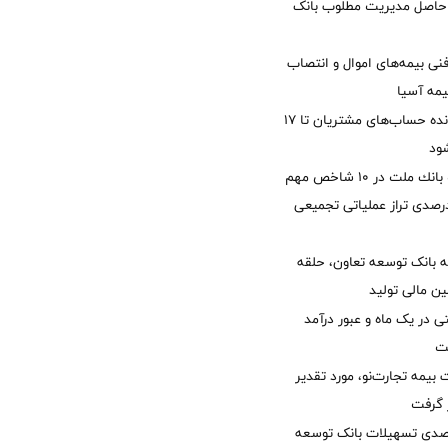
زی حاصل مدیریت مطلوب بانک
نی بیمه‌های اموال و انتصاب
یمه آسیا
مغایرت‌ باقیمانده حساب‌های مشتریان تا ۱۷
ود
جایگاه نخست بانك ملت در 10 شاخص مهم
لی/ جهش 77 درصدی تراز عملیاتی تجمیعی
 بانک توسعه تعاون، حلقه
ن مالی تولید
54 همتی در یک ماه و عبور درآمد
یمه تجارت‌نو، مورد تقدیر
ر گرفت
یش 40 درصدی تسهیلات بانک توسعه