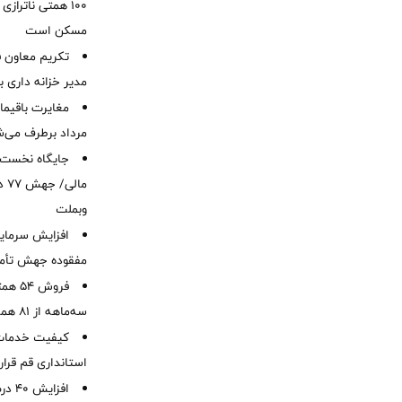
۱۰۰ همتی ناترا
مسکن است
تکریم معاون ف
مدیر خزانه داری ب
مرداد برطرف می‌ش
ما
وبملت
افزایش سرمایه
مفقوده جهش تأمی
فروش 
سه‌ماهه از 81 همت
کیفیت خدمات ب
استانداری قم قرا
افزا