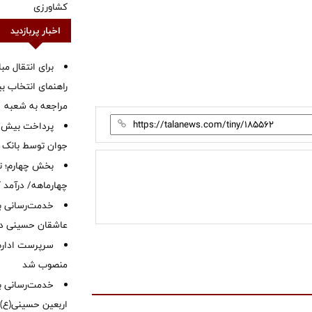
کشاورزی
اخبار پربازدید
برای انتقال مب
راهنمای انتخاب بین
مراجعه به شعبه
جوان توسط بانک م
بخش چهارم؛ تح
چهارماهه/ درآمد کارمزدی
خدمت‌رسانی با
عاشقان حسینی در 
سرپرست اداره 
منصوب شد
خدمت‌رسانی به
اربعین حسینی(ع)