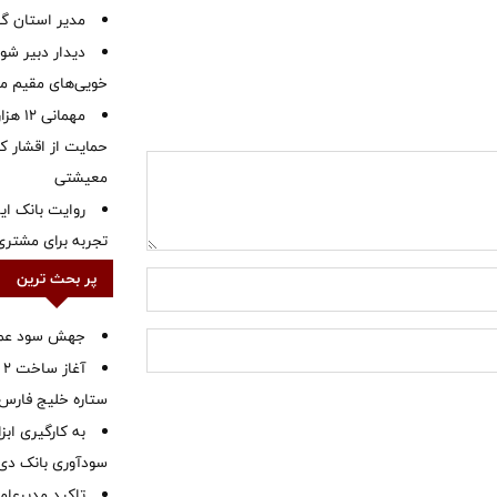
‌مدیر استان گ
دیدار دبیر شور
خویی‌های مقیم مر
مهمانی
حمایت از اقشار کم
معیشتی
روایت بانک ایر
تجربه برای مشتری
پر بحث ترین
جهش سود عملیا
آ
ستاره خلیج فارس 
به کارگیری اب
سودآوری بانک دی در
تاکید مدیرعامل