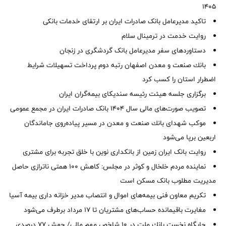
1405
تاکید مدیرعامل بانک صادرات ایران بر ارتقای خدمات بانکی
روایت خدمت در ترمینال سلام
دستاوردهای سفر مدیرعامل بانک گردشگری در زنجان
بانك صنعت و معدن اصفهان رتبه دوم پرداخت تسهیلات شرایط
اضطرار استان را كسب كرد
برگزاری جلسه هیئت رئیسه سندیکای بیمه‌گران ایران
تصویب صورت‌های مالی سال ۱۴۰۴ بانک صادرات ایران در مجمع عمومی
موكب شهدای بانك صنعت و معدن در مسیر پیاده‌روی جاماندگان
اربعین برپا می‌شود
روایت بانک ایران زمین از بانکداری نوین با خلق تجربه برای مشتری
نماینده مردم خلخال و کوثر در مجلس: کاهش ۱۰۰ همتی ناترازی حاصل
مدیریت مطلوب بانک مسکن است
تکریم معاون فنی بیمه‌های اموال و انتصاب مدیر خزانه داری بیمه آسیا
مغایرت‌ باقیمانده حساب‌های مشتریان تا ۱۷ مرداد برطرف می‌شود
جایگاه نخست بانك ملت در 10 شاخص مهم مالی/ جهش 77 درصدی