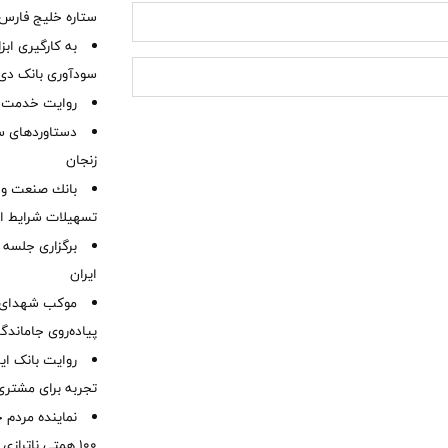
ستاره خلیج فارس 
به کارگیری اب
سودآوری بانک دی در
روایت خدمت در
دستاوردهای س
زنجان
بانك صنعت و 
تسهیلات شرایط اض
برگزاری جلسه 
ایران
موكب شهدای ب
پیاده‌روی جاماندگ
روایت بانک ایر
تجربه برای مشتری
نماینده مردم 
۱۰۰ همتی ناترا