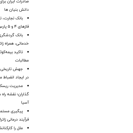
صادرات ایران برا
دانش بنیان ها
بانک تجارت، تأ
فازهای ۴ و ۵ پارس جنوبی
بانک گردشگری 
خدماتی، همراه زا
تاکید بیمه‌کوث
مطالبات ‌
جهش تاریخی 
در ایجاد انضباط م
مدیریت ریسک و
گذاران؛ نقشه راه 
آسیا
پیگیری مستمر 
فرآیند درمانی زائر
ملل را کارکنان