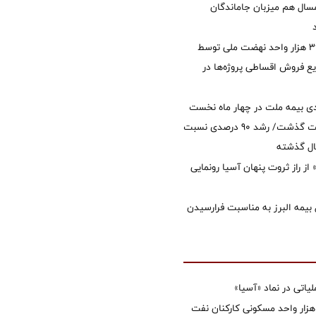
سال هم میزبان جاماندگان
تأمین مالی ۳۹۶ هزار واحد نهضت ملی توسط
 فروش اقساطی پروژه‌ها در
ی بیمه ملت در چهار ماه نخست
امسال از 14.5 همت گذشت/ رشد 90 درصدی نسبت
ال گذشته
از راز ثروت پنهان آسیا رونمایی
 بیمه البرز به مناسبت فرارسیدن
تی در نماد «آسیا»
غاز ساخت ۲ هزار واحد مسکونی کارکنان نفت