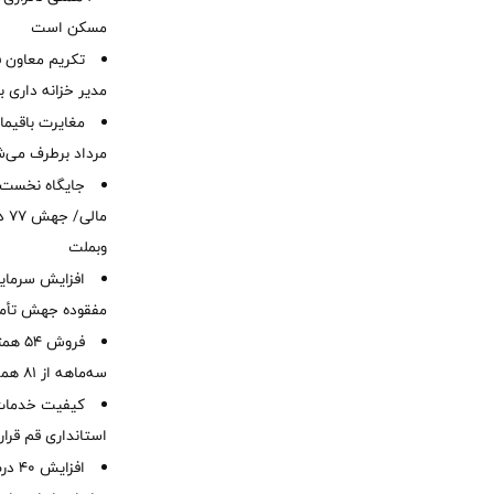
مسکن است
تکریم معاون ف
مدیر خزانه داری ب
مرداد برطرف می‌ش
ما
وبملت
افزایش سرمایه
مفقوده جهش تأمی
فروش 
سه‌ماهه از 81 همت
کیفیت خدمات ب
استانداری قم قرا
افزا