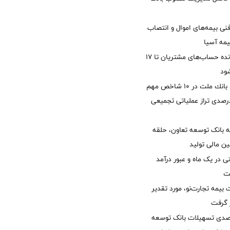
نی بیمه‌های اموال و انتصاب
یمه آسیا
مغایرت‌ باقیمانده حساب‌های مشتریان تا ۱۷
ود
جایگاه نخست بانك ملت در 10 شاخص مهم
لی/ جهش 77 درصدی تراز عملیاتی تجمیعی
 بانک توسعه تعاون، حلقه
ن مالی تولید
54 همتی در یک ماه و عبور درآمد
یمه تجارت‌نو، مورد تقدیر
ر گرفت
یش 40 درصدی تسهیلات بانک توسعه