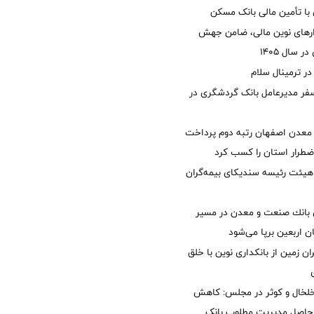
با تأمین مالی بانک مسکن
زارهای نوین مالی، ضامن جهش
 سال 1405
 ترمینال سلام
فر مدیرعامل بانک گردشگری در
معدن اصفهان رتبه دوم پرداخت
طرار استان را كسب كرد
هیئت رئیسه سندیکای بیمه‌گران
انك صنعت و معدن در مسیر
ان اربعین برپا می‌شود
ان زمین از بانکداری نوین با خلق
خلخال و کوثر در مجلس: کاهش
زی حاصل مدیریت مطلوب بانک