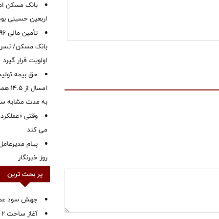
بانک مسکن ام
اربعین حسینی بود
بانک مسکن/ تسریع
اولویت قرار گیرد
حق بیمه تولید
به مدت مشابه س
وقتی «عملکرد» 
می کند
پیام مدیرعامل
روز خبرنگار
پر بحث ترین
جهش سود عملیا
آ