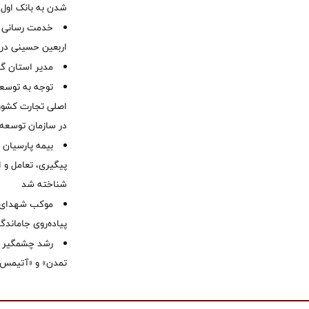
شدن به بانک او
خدمت رسانی ش
اربعین حسینی در 
‌مدیر استان گ
توجه به توسع
اصلی تجارت کشور/
در سازمان توسعه
بیمه پارسیان
پیگیری، تعامل و ا
شناخته شد
موكب شهدای ب
پیاده‌روی جاماندگ
رشد چشمگیر م
تمدن» و «آتیمس»