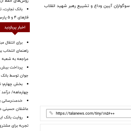
روش‌های حفظ ار
و سوگواران آیین وداع و تشییع رهبر شهید انقلاب
بانک تجارت، تأ
فازهای ۴ و ۵ پارس جنوبی
اخبار پربازدید
برای انتقال مب
راهنمای انتخاب بین
مراجعه به شعبه
جوان توسط بانک م
بخش چهارم؛ تح
چهارماهه/ درآمد کارمزدی
خدمت‌رسانی با
عاشقان حسینی در 
روایت بانک ایر
تجربه برای مشتری