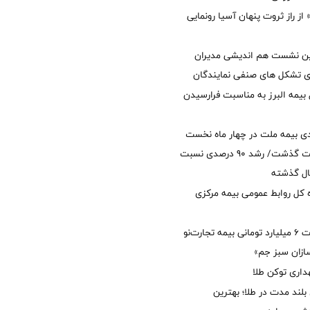
از راز ثروت پنهان آسیا رونمایی
مین نشست هم اندیشی مدیران
سای تشکل های صنفی نمایندگان
 بیمه البرز به مناسبت فرارسیدن
ی بیمه ملت در چهار ماه نخست
امسال از 14.5 همت گذشت/ رشد 90 درصدی نسبت
ال گذشته
كل روابط عمومی بیمه مركزی
پرداخت خسارت ۶ میلیارد تومانی بیمه تجارت‌نو
ازان سبز جم»
اری توکن طلا
بلند مدت در طلا؛ بهترین