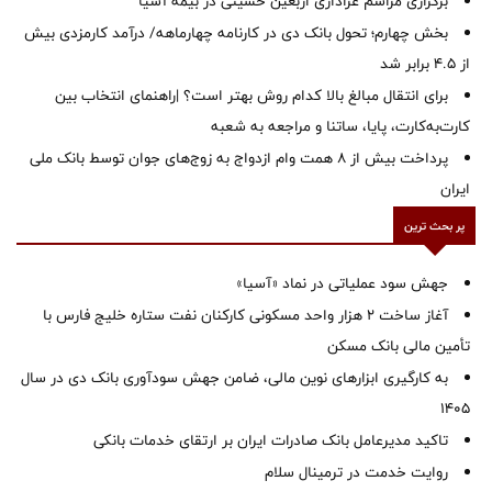
برگزاری مراسم عزاداری اربعین حسینی در بیمه آسیا
بخش چهارم؛ تحول بانک دی در کارنامه چهارماهه/ درآمد کارمزدی بیش
از ۴.۵ برابر شد
برای انتقال مبالغ بالا کدام روش بهتر است؟ |راهنمای انتخاب بین
کارت‌به‌کارت، پایا، ساتنا و مراجعه به شعبه
پرداخت بیش از ۸ همت وام ازدواج به زوج‌های جوان توسط بانک ملی
ایران
پر بحث ترین
جهش سود عملیاتی در نماد «آسیا»
آغاز ساخت ۲ هزار واحد مسکونی کارکنان نفت ستاره خلیج فارس با
تأمین مالی بانک مسکن
به کارگیری ابزارهای نوین مالی، ضامن جهش سودآوری بانک دی در سال
1405
تاکید مدیرعامل بانک صادرات ایران بر ارتقای خدمات بانکی
روایت خدمت در ترمینال سلام