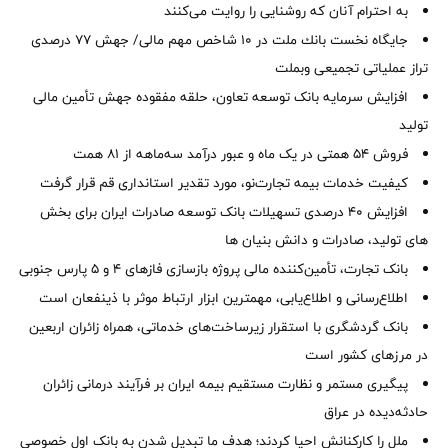
به احترام آنان که روشنایی را روایت می‌کنند
جایگاه نخست بانك ملت در 10 شاخص مهم مالی/ جهش 77 درصدی
تراز عملیاتی تجمیعی وبملت
افزایش سرمایه بانک توسعه تعاون، حلقه مفقوده جهش تأمین مالی
تولید
فروش 54 همتی در یک ماه و عبور درآمد سه‌ماهه از 81 همت
کیفیت خدمات بیمه تجارت‌نو، مورد تقدیر استانداری قم قرار گرفت
افزایش 40 درصدی تسهیلات بانک توسعه صادرات ایران برای بخش
های تولید، صادرات و دانش بنیان ها
بانک تجارت، تأمین‌کننده مالی پروژه بازسازی فازهای ۴ و ۵ پارس جنوبی
اطلاع‌رسانی و اطلاع‌یابی، مهمترین ابزار ارتباط موثر با ذینفعان است
بانک گردشگری با استقرار زیرساخت‌های خدماتی، همراه زائران اربعین
در مرزهای کشور است
پیگیری مستمر و نظارت مستقیم بیمه ایران بر فرآیند درمانی زائران
حادثه‌دیده در عراق
ملل را کارکنانش احیا کردند؛ هدف ما تبدیل شدن به بانک اول خصوصی