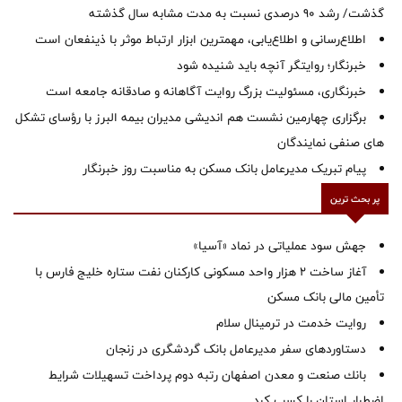
گذشت/ رشد 90 درصدی نسبت به مدت مشابه سال گذشته
اطلاع‌رسانی و اطلاع‌یابی، مهمترین ابزار ارتباط موثر با ذینفعان است
خبرنگار؛ روایتگر آنچه باید شنیده شود
خبرنگاری، مسئولیت بزرگ روایت آگاهانه و صادقانه جامعه است
برگزاری چهارمین نشست هم اندیشی مدیران بیمه البرز با رؤسای تشکل
های صنفی نمایندگان
پیام تبریک مدیرعامل بانک مسکن به مناسبت روز خبرنگار
پر بحث ترین
جهش سود عملیاتی در نماد «آسیا»
آغاز ساخت ۲ هزار واحد مسکونی کارکنان نفت ستاره خلیج فارس با
تأمین مالی بانک مسکن
روایت خدمت در ترمینال سلام
دستاوردهای سفر مدیرعامل بانک گردشگری در زنجان
بانك صنعت و معدن اصفهان رتبه دوم پرداخت تسهیلات شرایط
اضطرار استان را كسب كرد