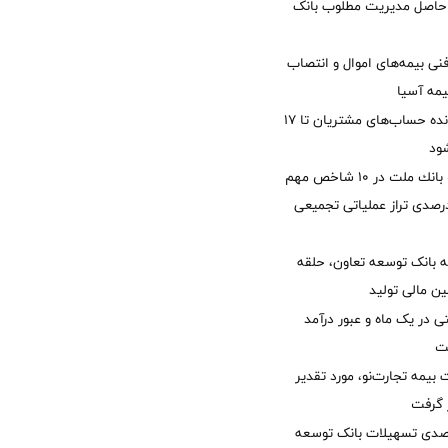
زی حاصل مدیریت مطلوب بانک
نی بیمه‌های اموال و انتصاب
یمه آسیا
مغایرت‌ باقیمانده حساب‌های مشتریان تا ۱۷
ود
جایگاه نخست بانك ملت در 10 شاخص مهم
لی/ جهش 77 درصدی تراز عملیاتی تجمیعی
 بانک توسعه تعاون، حلقه
ن مالی تولید
54 همتی در یک ماه و عبور درآمد
یمه تجارت‌نو، مورد تقدیر
ر گرفت
یش 40 درصدی تسهیلات بانک توسعه