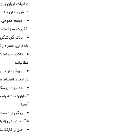
صادرات ایران برا
دانش بنیان ها
مجمع عمومی عا
اکثریت سهامداران
بانک گردشگری 
خدماتی، همراه زا
تاکید بیمه‌کوث
مطالبات ‌
جهش تاریخی 
در ایجاد انضباط م
مدیریت ریسک و
گذاران؛ نقشه راه 
آسیا
پیگیری مستمر 
فرآیند درمانی زائر
ملل را کارکنان