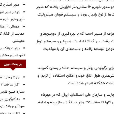
‌مدیر استان گ
سیستم کنترل پایداری است. برای بهبود این سیستم، فاصله بین دو محور خودرو ۱۶ سانتی‌متر افزایش یافته که منجر
دیدار دبیر شور
‌ها از نوع رادیال بوده و سیستم فرمان هیدرولیک
خویی‌های مقیم مر
مهمانی
ارد ۸۵گانه، سیستم هشدار انحراف از مسیر است که با بهره‌گیری از دوربین‌های
حمایت از اقشار کم
معیشتی
وفقیت پشت سر گذاشته است. همچنین، سیستم ترمز
روایت بانک ایر
 خودرو توسعه یافته و تست‌های آن با موفقیت
تجربه برای مشتری
پر بحث ترین
برای ارگونومی بهتر و سیستم هشدار بستن کمربند
 دیگر ویژگی‌های این خودرو است. همچنین افزایش ۱۶ سانتی‌متری طول اتاق خودرو امکان استفاده از تریم و
جهش سود عملیا
ده است.
آ
ستاره خلیج فارس 
 و سازمان ملی استاندارد ایران که در مهرماه
به کارگیری اب
سال گذشته به امضا رسید، تولید وانت نیسان با استانداردهای قبلی تنها تا سقف ۳۵ هزار دستگاه مجاز بوده و ادامه
سودآوری بانک دی در
تاکید مدیرعامل