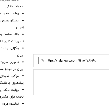
خدمات بانکی
روایت خدمت در
دستاوردهای س
زنجان
بانك صنعت و 
تسهیلات شرایط اض
برگزاری جلسه 
ایران
ایران در مجمع عم
موكب شهدای ب
پیاده‌روی جاماندگ
روایت بانک ایر
تجربه برای مشتری
نماینده مردم 