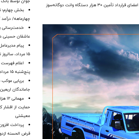
جوان توسط بانک م
کامل استانداردهای ۸۵گانه به‌زودی آغاز می‌شود. این شرکت همچنین از امضای قرارداد تأمین ۳۰ هزار دستگاه وانت دوگانه‌سوز
بخش چهارم؛ تح
چهارماهه/ درآمد کارمزدی
خدمت‌رسانی با
عاشقان حسینی در 
پیام مدیرعامل
15 مرداد، سالروز تأسیس بانک
اعلام فهرست ش
پنج‌شنبه 15 مرداد ماه 1405
برپایی موکب ب
جاماندگان اربعین
مهمانی
حمایت از اقشار کم
معیشتی
قرض الحسنه ازدوا