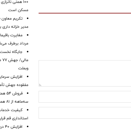
۱۰۰ همتی ناترا
مسکن است
تکریم معاون ف
مدیر خزانه داری ب
مرداد برطرف می‌ش
ما
وبملت
افزایش سرمایه
مفقوده جهش تأمی
فروش 
سه‌ماهه از 81 همت
کیفیت خدمات ب
استانداری قم قرا
افزا