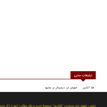
تبلیغات متنی
طلا آنلاین
اموزش ارز دیجیتال در مشهد
تمامی حقوق برای وبسایت "طلانیوز" محفوظ است و نقل مطالب تنها با ذکر منب