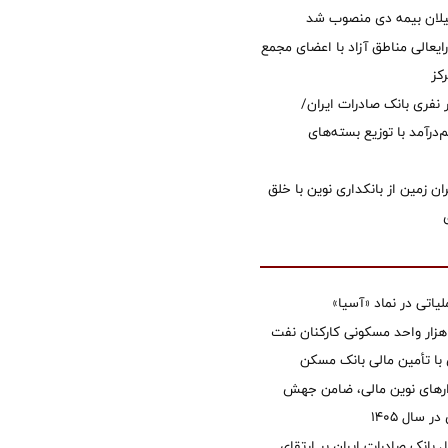
یلان بیمه دی منصوب شد
ایعالی مناطق آزاد با اعضای مجمع
کز
 ۱۲ هزار نفری بانک صادرات ایران/
‌درآمد با توزیع بسته‌های
ان زمین از بانکداری نوین با خلق
تی در نماد «آسیا»
غاز ساخت ۲ هزار واحد مسکونی کارکنان نفت
با تأمین مالی بانک مسکن
زارهای نوین مالی، ضامن جهش
 سال 1405
 بانک صادرات ایران بر ارتقای