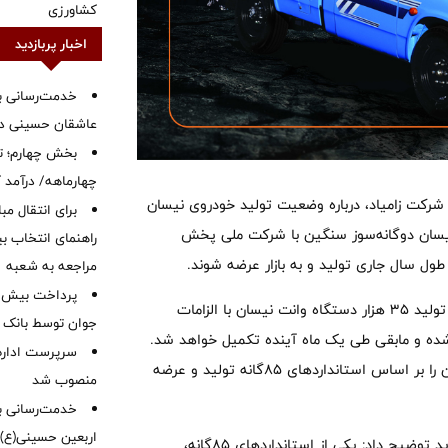
کشاورزی
اخبار پربازدید
خدمت‌رسانی با
عاشقان حسینی در 
بخش چهارم؛ تح
چهارماهه/ درآمد کارمزدی
شرکت زامیاد، درباره وضعیت تولید خودروی نیسان
برای انتقال مب
رداد تولید ۳۰ هزار دستگاه وانت نیسان دوگانه‌سوز سنگین با شرکت ملی پخش
راهنمای انتخاب بین
طول سال جاری تولید و به بازار عرضه شوند.
مراجعه به شعبه
وی افزود: سال گذشته، سازمان ملی استاندارد و وزارت صمت مجوز تولید ۳۵ هزار دستگاه وانت نیسان با الزامات
جوان توسط بانک م
از این تعداد تولید شده و مابقی طی یک ماه آینده تکمیل خواهد شد.
سرپرست اداره 
پس از اتمام این تعهد، زامیاد قصد دارد مدل ارتقایافته وانت نیسان را بر اساس استانداردهای ۸۵گانه تولید و عرضه
منصوب شد
خدمت‌رسانی به
اربعین حسینی(ع)
معاون توسعه محصول شرکت زامیاد با اشاره به ویژگی‌های مدل جدید توضیح داد: یکی از استانداردهای ۸۵گانه،