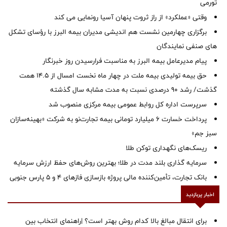
تورمی
وقتی «عملکرد» از راز ثروت پنهان آسیا رونمایی می کند
برگزاری چهارمین نشست هم اندیشی مدیران بیمه البرز با رؤسای تشکل
های صنفی نمایندگان
پیام مدیرعامل بیمه البرز به مناسبت فرارسیدن روز خبرنگار
حق بیمه تولیدی بیمه ملت در چهار ماه نخست امسال از 14.5 همت
گذشت/ رشد 90 درصدی نسبت به مدت مشابه سال گذشته
سرپرست اداره كل روابط عمومی بیمه مركزی منصوب شد
پرداخت خسارت ۶ میلیارد تومانی بیمه تجارت‌نو به شرکت «بهینه‌سازان
سبز جم»
ریسک‌های نگهداری توکن طلا
سرمایه گذاری بلند مدت در طلا؛ بهترین روش‌های حفظ ارزش سرمایه
بانک تجارت، تأمین‌کننده مالی پروژه بازسازی فازهای ۴ و ۵ پارس جنوبی
اخبار پربازدید
برای انتقال مبالغ بالا کدام روش بهتر است؟ |راهنمای انتخاب بین