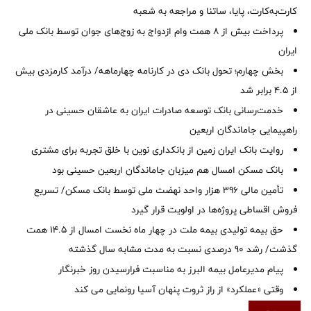
کارت‌به‌کارت، پایا، ساتنا و مراجعه به شعبه
پرداخت بیش از ۸ همت وام ازدواج به زوج‌های جوان توسط بانک ملی
ایران
بخش چهارم؛ تحول بانک دی در کارنامه چهارماهه/ درآمد کارمزدی بیش
از ۴.۵ برابر شد
خدمت‌رسانی بانک توسعه صادرات ایران به عاشقان حسینی در
راهپیمایی جاماندگان اربعین
روایت بانک ایران زمین از بانکداری نوین با خلق تجربه برای مشتری
بانک مسکن امسال هم میزبان جاماندگان اربعین حسینی بود
تأمین مالی ۳۹۶ هزار واحد نهضت ملی توسط بانک مسکن/ تسریع
فروش اقساطی پروژه‌ها در اولویت قرار گیرد
حق بیمه تولیدی بیمه ملت در چهار ماه نخست امسال از 14.5 همت
گذشت/ رشد 90 درصدی نسبت به مدت مشابه سال گذشته
پیام مدیرعامل بیمه البرز به مناسبت فرارسیدن روز خبرنگار
وقتی «عملکرد» از راز ثروت پنهان آسیا رونمایی می کند