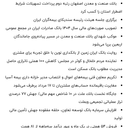
بانك صنعت و معدن اصفهان رتبه دوم پرداخت تسهیلات شرایط
اضطرار استان را كسب كرد
برگزاری جلسه هیئت رئیسه سندیکای بیمه‌گران ایران
تصویب صورت‌های مالی سال ۱۴۰۴ بانک صادرات ایران در مجمع عمومی
موكب شهدای بانك صنعت و معدن در مسیر پیاده‌روی جاماندگان
اربعین برپا می‌شود
روایت بانک ایران زمین از بانکداری نوین با خلق تجربه برای مشتری
نماینده مردم خلخال و کوثر در مجلس: کاهش ۱۰۰ همتی ناترازی حاصل
مدیریت مطلوب بانک مسکن است
تکریم معاون فنی بیمه‌های اموال و انتصاب مدیر خزانه داری بیمه آسیا
مغایرت‌ باقیمانده حساب‌های مشتریان تا ۱۷ مرداد برطرف می‌شود
جایگاه نخست بانك ملت در 10 شاخص مهم مالی/ جهش 77 درصدی
تراز عملیاتی تجمیعی وبملت
افزایش سرمایه بانک توسعه تعاون، حلقه مفقوده جهش تأمین مالی
تولید
فروش 54 همتی در یک ماه و عبور درآمد سه‌ماهه از 81 همت