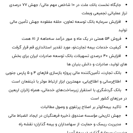
جایگاه نخست بانك ملت در 10 شاخص مهم مالی/ جهش 77 درصدی
تراز عملیاتی تجمیعی وبملت
افزایش سرمایه بانک توسعه تعاون، حلقه مفقوده جهش تأمین مالی
تولید
فروش 54 همتی در یک ماه و عبور درآمد سه‌ماهه از 81 همت
کیفیت خدمات بیمه تجارت‌نو، مورد تقدیر استانداری قم قرار گرفت
افزایش 40 درصدی تسهیلات بانک توسعه صادرات ایران برای بخش
های تولید، صادرات و دانش بنیان ها
بانک تجارت، تأمین‌کننده مالی پروژه بازسازی فازهای ۴ و ۵ پارس جنوبی
اطلاع‌رسانی و اطلاع‌یابی، مهمترین ابزار ارتباط موثر با ذینفعان است
بانک گردشگری با استقرار زیرساخت‌های خدماتی، همراه زائران اربعین
در مرزهای کشور است
تاکید بیمه‌کوثر بر اصلاح پرتفوی و وصول مطالبات ‌
جهش تاریخی مؤسسه صندوق ذخیره فرهنگیان در ایجاد انضباط مالی
مدیریت ریسک و حمایت از سهامداران و بیمه گذاران؛ نقشه راه
مدیریت سرمایه گذاری در بیمه آسیا