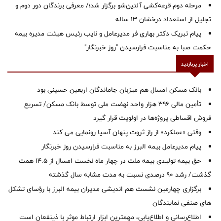
مرحله دوم قرعه‌کشی آلتین‌شو برگزار شد؛/ معرفی برندگان دور دوم و
تجلیل از استعداد درخشان ۱۳ ساله
پیام تبریک دکتر بهاری فر مدیرعامل و نایب رئیس هیئت مدیره بیمه
حکمت صبا به مناسبت فرارسیدن "روز خبرنگار"
اخبار پربازدید
بانک مسکن امسال هم میزبان جاماندگان اربعین حسینی بود
تأمین مالی ۳۹۶ هزار واحد نهضت ملی توسط بانک مسکن/ تسریع
فروش اقساطی پروژه‌ها در اولویت قرار گیرد
وقتی «عملکرد» از راز ثروت پنهان آسیا رونمایی می کند
پیام مدیرعامل بیمه البرز به مناسبت فرارسیدن روز خبرنگار
حق بیمه تولیدی بیمه ملت در چهار ماه نخست امسال از 14.5 همت
گذشت/ رشد 90 درصدی نسبت به مدت مشابه سال گذشته
برگزاری چهارمین نشست هم اندیشی مدیران بیمه البرز با رؤسای تشکل
های صنفی نمایندگان
اطلاع‌رسانی و اطلاع‌یابی، مهمترین ابزار ارتباط موثر با ذینفعان است