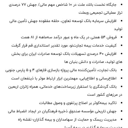
جایگاه نخست بانك ملت در 10 شاخص مهم مالی/ جهش 77 درصدی
تراز عملیاتی تجمیعی وبملت
افزایش سرمایه بانک توسعه تعاون، حلقه مفقوده جهش تأمین مالی
تولید
فروش 54 همتی در یک ماه و عبور درآمد سه‌ماهه از 81 همت
کیفیت خدمات بیمه تجارت‌نو، مورد تقدیر استانداری قم قرار گرفت
افزایش 40 درصدی تسهیلات بانک توسعه صادرات ایران برای بخش
های تولید، صادرات و دانش بنیان ها
بانک تجارت، تأمین‌کننده مالی پروژه بازسازی فازهای ۴ و ۵ پارس جنوبی
اطلاع‌رسانی و اطلاع‌یابی، مهمترین ابزار ارتباط موثر با ذینفعان است
بانک گردشگری با استقرار زیرساخت‌های خدماتی، همراه زائران اربعین
در مرزهای کشور است
تاکید بیمه‌کوثر بر اصلاح پرتفوی و وصول مطالبات ‌
جهش تاریخی مؤسسه صندوق ذخیره فرهنگیان در ایجاد انضباط مالی
مدیریت ریسک و حمایت از سهامداران و بیمه گذاران؛ نقشه راه
مدیریت سرمایه گذاری در بیمه آسیا