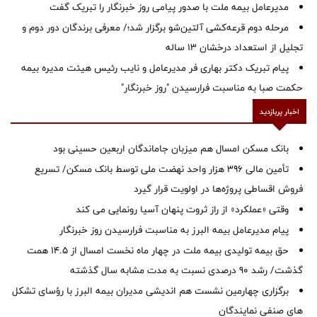
مدیرعامل بیمه ملت با صدور پیامی روز خبرنگار را تبریک گفت
مرحله دوم قرعه‌کشی آلتین‌شو برگزار شد؛/ معرفی برندگان دور دوم و
تجلیل از استعداد درخشان ۱۳ ساله
پیام تبریک دکتر بهاری فر مدیرعامل و نایب رئیس هیئت مدیره بیمه
حکمت صبا به مناسبت فرارسیدن "روز خبرنگار"
اخبار پربازدید
بانک مسکن امسال هم میزبان جاماندگان اربعین حسینی بود
تأمین مالی ۳۹۶ هزار واحد نهضت ملی توسط بانک مسکن/ تسریع
فروش اقساطی پروژه‌ها در اولویت قرار گیرد
وقتی «عملکرد» از راز ثروت پنهان آسیا رونمایی می کند
پیام مدیرعامل بیمه البرز به مناسبت فرارسیدن روز خبرنگار
حق بیمه تولیدی بیمه ملت در چهار ماه نخست امسال از 14.5 همت
گذشت/ رشد 90 درصدی نسبت به مدت مشابه سال گذشته
برگزاری چهارمین نشست هم اندیشی مدیران بیمه البرز با رؤسای تشکل
های صنفی نمایندگان