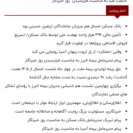
حکمت صبا به مناسبت فرارسیدن "روز خبرنگار"
اخبار پربازدید
بانک مسکن امسال هم میزبان جاماندگان اربعین حسینی بود
تأمین مالی ۳۹۶ هزار واحد نهضت ملی توسط بانک مسکن/ تسریع
فروش اقساطی پروژه‌ها در اولویت قرار گیرد
وقتی «عملکرد» از راز ثروت پنهان آسیا رونمایی می کند
پیام مدیرعامل بیمه البرز به مناسبت فرارسیدن روز خبرنگار
حق بیمه تولیدی بیمه ملت در چهار ماه نخست امسال از 14.5 همت
گذشت/ رشد 90 درصدی نسبت به مدت مشابه سال گذشته
برگزاری چهارمین نشست هم اندیشی مدیران بیمه البرز با رؤسای تشکل
های صنفی نمایندگان
اطلاع‌رسانی و اطلاع‌یابی، مهمترین ابزار ارتباط موثر با ذینفعان است
خبرنگاری، مسئولیت بزرگ روایت آگاهانه و صادقانه جامعه است
پیام تبریک مدیرعامل بانک مسکن به مناسبت روز خبرنگار
پیام مدیرعامل بیمه آسیا به مناسبت روز خبرنگار