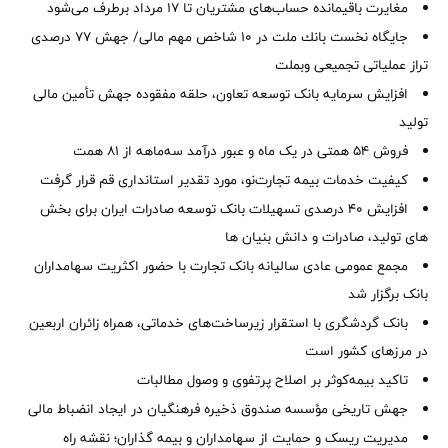
مغایرت‌ باقیمانده حساب‌های مشتریان تا ۱۷ مرداد برطرف می‌شود
جایگاه نخست بانك ملت در 10 شاخص مهم مالی/ جهش 77 درصدی
تراز عملیاتی تجمیعی وبملت
افزایش سرمایه بانک توسعه تعاون، حلقه مفقوده جهش تأمین مالی
تولید
فروش 54 همتی در یک ماه و عبور درآمد سه‌ماهه از 81 همت
کیفیت خدمات بیمه تجارت‌نو، مورد تقدیر استانداری قم قرار گرفت
افزایش 40 درصدی تسهیلات بانک توسعه صادرات ایران برای بخش
های تولید، صادرات و دانش بنیان ها
مجمع عمومی عادی سالیانه بانک تجارت با حضور اکثریت سهامداران
بانک برگزار شد
بانک گردشگری با استقرار زیرساخت‌های خدماتی، همراه زائران اربعین
در مرزهای کشور است
تاکید بیمه‌کوثر بر اصلاح پرتفوی و وصول مطالبات ‌
جهش تاریخی مؤسسه صندوق ذخیره فرهنگیان در ایجاد انضباط مالی
مدیریت ریسک و حمایت از سهامداران و بیمه گذاران؛ نقشه راه