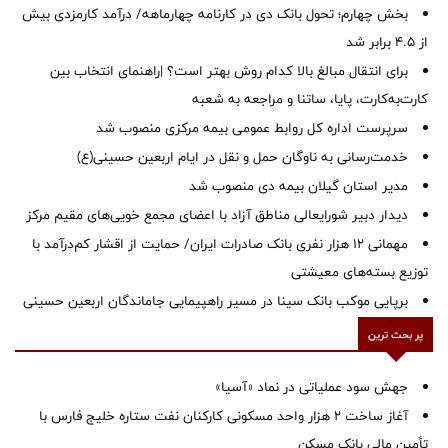
بخش چهارم؛ تحول بانک دی در کارنامه چهارماهه/ درآمد کارمزدی بیش
از ۴.۵ برابر شد
برای انتقال مبالغ بالا کدام روش بهتر است؟ |راهنمای انتخاب بین
کارت‌به‌کارت، پایا، ساتنا و مراجعه به شعبه
سرپرست اداره کل روابط عمومی بیمه مرکزی منصوب شد
خدمت‌رسانی به ناوگان حمل و نقل در ایام اربعین حسینی(ع)
‌مدیر استان گیلان بیمه دی منصوب شد
دیدار دبیر شورایعالی مناطق آزاد با اعضای مجمع خویی‌های مقیم مرکز
مهمانی ۱۲ هزار نفری بانک صادرات ایران/ حمایت از اقشار کم‌درآمد با
توزیع بسته‌های معیشتی
برپایی موکب بانک سینا در مسیر راهپیمایی جاماندگان اربعین حسینی
پر بحث ترین
جهش سود عملیاتی در نماد «آسیا»
آغاز ساخت ۲ هزار واحد مسکونی کارکنان نفت ستاره خلیج فارس با
تأمین مالی بانک مسکن