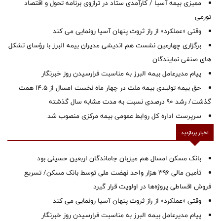
ممیزی بیمه آسیا / کارآمدی ستاد در ترازوی برنامه تحول و اقتصاد
تورمی
وقتی «عملکرد» از راز ثروت پنهان آسیا رونمایی می کند
برگزاری چهارمین نشست هم اندیشی مدیران بیمه البرز با رؤسای تشکل
های صنفی نمایندگان
پیام مدیرعامل بیمه البرز به مناسبت فرارسیدن روز خبرنگار
حق بیمه تولیدی بیمه ملت در چهار ماه نخست امسال از 14.5 همت
گذشت/ رشد 90 درصدی نسبت به مدت مشابه سال گذشته
سرپرست اداره كل روابط عمومی بیمه مركزی منصوب شد
اخبار پربازدید
بانک مسکن امسال هم میزبان جاماندگان اربعین حسینی بود
تأمین مالی ۳۹۶ هزار واحد نهضت ملی توسط بانک مسکن/ تسریع
فروش اقساطی پروژه‌ها در اولویت قرار گیرد
وقتی «عملکرد» از راز ثروت پنهان آسیا رونمایی می کند
پیام مدیرعامل بیمه البرز به مناسبت فرارسیدن روز خبرنگار