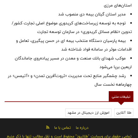
استان‌‌های مرزی
‌مدیر استان گیلان بیمه دی منصوب شد
توجه به توسعه زیرساخت‌های کریدوری موضوع اصلی تجارت کشور/
تدوین «نظام مسائل کریدوری» در سازمان توسعه تجارت
بیمه پارسیان دستگاه منتخب بیمه ای در حسن پیگیری، تعامل و
اقدامات موثر در سامانه فواد شناخته شد
موكب شهدای بانك صنعت و معدن در مسیر پیاده‌روی جاماندگان
اربعین برپا می‌شود
رشد چشمگیر منابع تحت مدیریت «ثروت‌آفرین تمدن» و «آتیمس» در
چهارماهه نخست سال
تبلیغات متنی
طلا آنلاین
اموزش ارز دیجیتال در مشهد
درباره ما
تماس با ما
تمامی حقوق برای وبسایت "طلانیوز" محفوظ است و نقل مطالب تنها با ذکر منبع