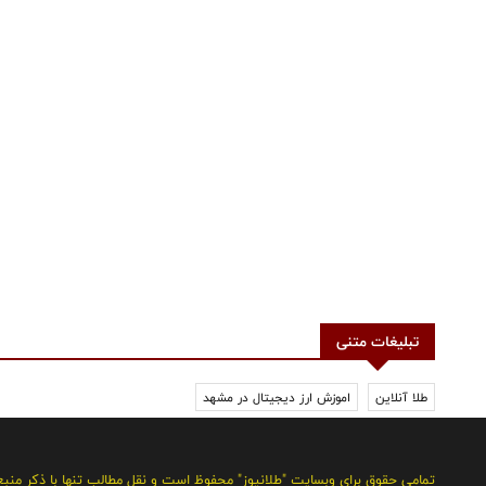
تبلیغات متنی
طلا آنلاین
اموزش ارز دیجیتال در مشهد
تمامی حقوق برای وبسایت "طلانیوز" محفوظ است و نقل مطالب تنها با ذکر منب