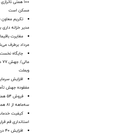
۱۰۰ همتی ناترا
مسکن است
تکریم معاون ف
مدیر خزانه داری ب
مرداد برطرف می‌ش
ما
وبملت
افزایش سرمایه
مفقوده جهش تأمی
فروش 
سه‌ماهه از 81 همت
کیفیت خدمات ب
استانداری قم قرا
افزا