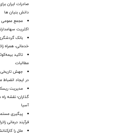
صادرات ایران برا
دانش بنیان ها
مجمع عمومی عا
اکثریت سهامداران
بانک گردشگری 
خدماتی، همراه زا
تاکید بیمه‌کوث
مطالبات ‌
جهش تاریخی 
در ایجاد انضباط م
مدیریت ریسک و
گذاران؛ نقشه راه 
آسیا
پیگیری مستمر 
فرآیند درمانی زائر
ملل را کارکنان