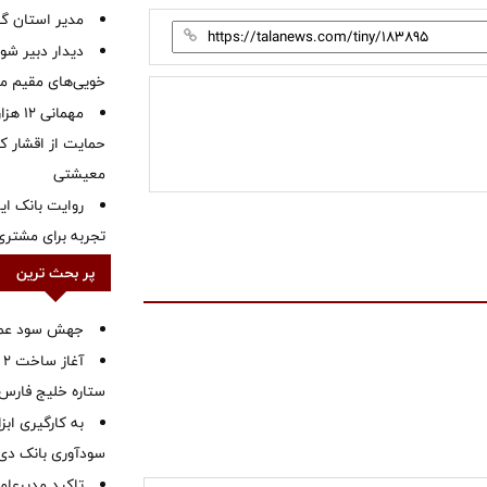
‌مدیر استان گ
دیدار دبیر شور
خویی‌های مقیم مر
مهمانی
حمایت از اقشار کم
معیشتی
روایت بانک ایر
تجربه برای مشتری
پر بحث ترین
جهش سود عملیا
آ
ستاره خلیج فارس 
به کارگیری اب
سودآوری بانک دی در
تاکید مدیرعامل