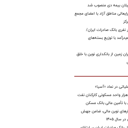
یلان بیمه دی منصوب شد
ایعالی مناطق آزاد با اعضای مجمع
کز
 ۱۲ هزار نفری بانک صادرات ایران/
‌درآمد با توزیع بسته‌های
ان زمین از بانکداری نوین با خلق
تی در نماد «آسیا»
غاز ساخت ۲ هزار واحد مسکونی کارکنان نفت
با تأمین مالی بانک مسکن
زارهای نوین مالی، ضامن جهش
 سال 1405
 بانک صادرات ایران بر ارتقای