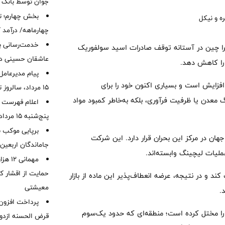
جوان توسط بانک م
بخش چهارم؛ تح
چهارماهه/ درآمد کارمزدی
خدمت‌رسانی با
ا چین در آستانه توقف صادرات اسید سولفوریک
عاشقان حسینی در 
 را کاهش دهد.
پیام مدیرعامل
افزایش است و بسیاری اکنون خود را برای
15 مرداد، سالروز تأسیس بانک
 معدن یا ظرفیت فرآوری، بلکه به‌خاطر کمبود مواد
اعلام فهرست ش
پنج‌شنبه 15 مرداد ماه 1405
برپایی موکب ب
ن در مرکز این بحران قرار دارد. این شرکت
جاماندگان اربعین
لیات لیچینگ وابسته‌اند.
مهمانی
حمایت از اقشار کم
 متوقف کند و در نتیجه، عرضه انعطاف‌پذیر این ماده از بازار
معیشتی
د.
درات گوگرد از خاورمیانه را مختل کرده است؛ منطقه‌ای که حدود یک‌سوم
قرض الحسنه ازدوا