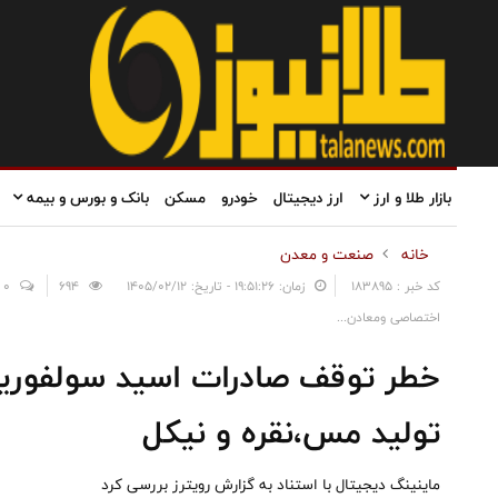
بازار طلا و ارز
ارز دیجیتال
خودرو
مسکن
بانک و بورس و بیمه
خانه
صنعت و معدن
کد خبر : 183895
زمان: ۱۹:۵۱:۲۶ - تاریخ: ۱۴۰۵/۰۲/۱۲
694
0
اختصاصی ومعادن...
خطر توقف صادرات اسید سولفوری
تولید مس،نقره و نیکل
ماینینگ دیجیتال با استناد به گزارش رویترز بررسی کرد