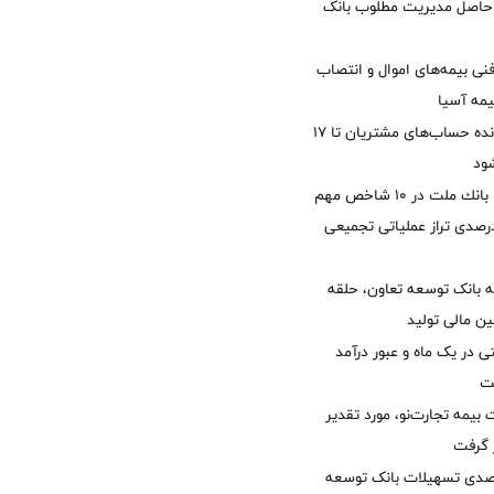
زی حاصل مدیریت مطلوب بانک
نی بیمه‌های اموال و انتصاب
یمه آسیا
مغایرت‌ باقیمانده حساب‌های مشتریان تا ۱۷
ود
جایگاه نخست بانك ملت در 10 شاخص مهم
لی/ جهش 77 درصدی تراز عملیاتی تجمیعی
 بانک توسعه تعاون، حلقه
ن مالی تولید
54 همتی در یک ماه و عبور درآمد
یمه تجارت‌نو، مورد تقدیر
ر گرفت
یش 40 درصدی تسهیلات بانک توسعه