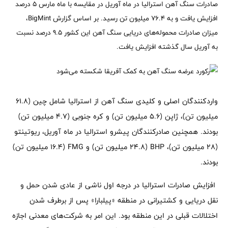
صادرات سنگ آهن استرالیا در ماه آوریل در مقایسه با ماه مارس 5 درصد
افزایش یافت و به 76.4 میلیون تن رسید. بر اساس گزارش BigMint،
میزان صادرات محموله‌های دریایی سنگ آهن این کشور 9.5 درصد نسبت
به آوریل سال گذشته افزایش یافت.
واردکنندگان اصلی و کلیدی سنگ آهن از استرالیا شامل چین (61.8
میلیون تن)، ژاپن (5.6 میلیون تن) و کره جنوبی (4.7 میلیون تن)
بودند. همچنین صادرکنندگان پیشرو استرالیا در ماه آوریل، ریوتینتو
(28 میلیون تن)، BHP (24.8 میلیون تن) و FMG (16.4 میلیون تن)
بودند.
افزایش صادرات استرالیا در درجه اول ناشی از عادی شدن حمل و
نقل دریایی و کشتیرانی در منطقه «پیلبارا» پس از برطرف شدن
اختلالات قبلی در این منطقه بود. این امر به شرکت‌های معدنی اجازه