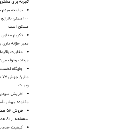
تجربه برای مشتری
نماینده مردم 
۱۰۰ همتی ناترا
مسکن است
تکریم معاون ف
مدیر خزانه داری ب
مرداد برطرف می‌ش
ما
وبملت
افزایش سرمایه
مفقوده جهش تأمی
فروش 
سه‌ماهه از 81 همت
کیفیت خدمات ب