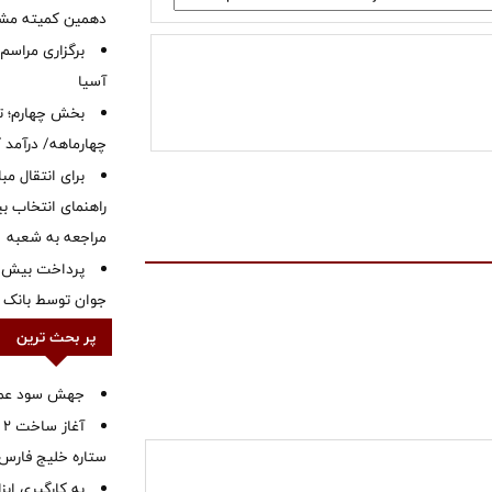
دهمین کمیته مشت
برگزاری مراسم
آسیا
بخش چهارم؛ تح
چهارماهه/ درآمد کارمزدی
برای انتقال مب
راهنمای انتخاب بین
مراجعه به شعبه
جوان توسط بانک م
پر بحث ترین
جهش سود عملیا
آ
ستاره خلیج فارس 
به کارگیری اب