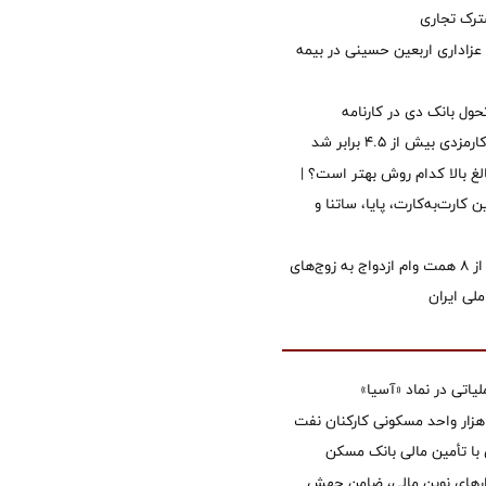
رک تجاری
 عزاداری اربعین حسینی در بیمه
ول بانک دی در کارنامه
 بیش از ۴.۵ برابر شد
الغ بالا کدام روش بهتر است؟ |
 کارت‌به‌کارت، پایا، ساتنا و
پرداخت بیش از ۸ همت وام ازدواج به زوج‌های
لی ایران
تی در نماد «آسیا»
غاز ساخت ۲ هزار واحد مسکونی کارکنان نفت
با تأمین مالی بانک مسکن
زارهای نوین مالی، ضامن جهش