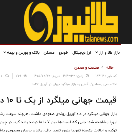
بازار طلا و ارز
ارز دیجیتال
خودرو
مسکن
بانک و بورس و بیمه
خانه
صنعت و معدن
کد خبر : 184112
زمان: ۱۹:۴۶:۳۶ - تاریخ: ۱۴۰۵/۰۲/۲۲
709
0
اختصاصی ومعادن/ نگاهی به بازار میلگرد جهان در آوریل ۲۰۲۶
قیمت جهانی میلگرد از یک تا ۱۰ درصد افزایش یافت
بازار جهانی میلگرد در ماه آوریل روندی صعودی داشت، هرچند سرعت رش
ترکیه و ایالات متحده تقریبا بدون تغییر باقی ماند و نوسان محدودی دا