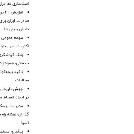
استانداری قم قرا
افزا
صادرات ایران برا
دانش بنیان ها
مجمع عمومی عا
اکثریت سهامداران
بانک گردشگری 
خدماتی، همراه زا
تاکید بیمه‌کوث
مطالبات ‌
جهش تاریخی 
در ایجاد انضباط م
مدیریت ریسک و
گذاران؛ نقشه راه 
آسیا
پیگیری مستمر 