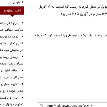
کشاورزی
قیمت میلگرد در بازار آمریکا تا ۸ می به ۱۰۲۵ دلار به ازای هر تن تحویل در محل کارخانه رسید که نسبت به ۳ آوریل ۱.۱
اخبار پربازدید
بازدید فرمانده
شرکت سهامی بیمه 
میلگرد در آوریل با رشد ۵.۲ درصدی به ۴۷۱.۹ دلار فوب رسید. بازار رشد متوسطی را تجربه کرد که بیشتر
توجه به توسع
اصلی تجارت کشور/
در سازمان توسعه
بررسی روند پر
ستاد اربعین بیمه 
اصلاح نقره در 
همچنان حامی بازار
تکریم معاون ف
مدیر خزانه داری ب
ایران و پاکست
تجاری / رایزنی‌های