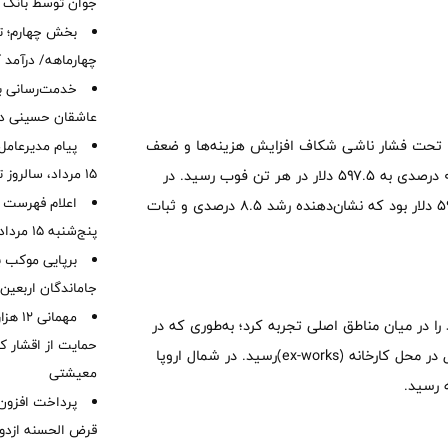
جوان توسط بانک م
بخش چهارم؛ تح
چهارماهه/ درآمد کارمزدی
خدمت‌رسانی با
عاشقان حسینی در 
 نسبتا باثبات بود، اما تحت فشار ناشی شکاف افزایش هزینه‌ها و ضعف
پیام مدیرعامل
15 مرداد، سالروز تأسیس بانک
تقاضا قرار داشت. قیمت‌ها در بازه ۳ آوریل تا ۸ مه ۲۰۲۶ با افت ۰.۱ درصدی به ۵۹۷.۵ دلار در هر تن فوب رسید. در
اعلام فهرست ش
همین حال، متوسط قیمت بازار در مارس ۵۷۲.۱ دلار و در آوریل ۵۹۶.۸ دلار بود که نشان‌دهنده رشد ۸.۵ درصدی و ثبات
پنج‌شنبه 15 مرداد ماه 1405
برپایی موکب ب
جاماندگان اربعین
مهمانی
ا در میان مناطق اصلی تجربه کرد؛ به‌طوری که در
حمایت از اقشار کم
ایتالیا ۱۰.۶ درصد افزایش یافت و به ۶۸۰ یورو به ازای هر تن تحویل در محل کارخانه (ex-works)رسید. در شمال اروپا
معیشتی
قرض الحسنه ازدوا