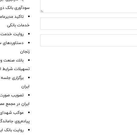
سودآوری بانک دی در
تاکید مدیرعامل
خدمات بانکی
روایت خدمت در
دستاوردهای س
زنجان
بانك صنعت و 
تسهیلات شرایط اض
برگزاری جلسه 
ایران
ایران در مجمع عم
موكب شهدای ب
پیاده‌روی جاماندگ
روایت بانک ایر