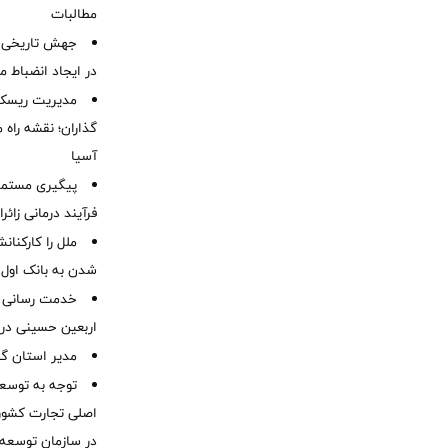
مطالبات ‌
جهش تاریخی 
در ایجاد انضباط م
مدیریت ریسک و
گذاران؛ نقشه راه 
آسیا
پیگیری مستمر 
فرآیند درمانی زائر
ملل را کارکنان
شدن به بانک او
خدمت رسانی ش
اربعین حسینی در 
‌مدیر استان گ
توجه به توسع
اصلی تجارت کشور/
در سازمان توسعه