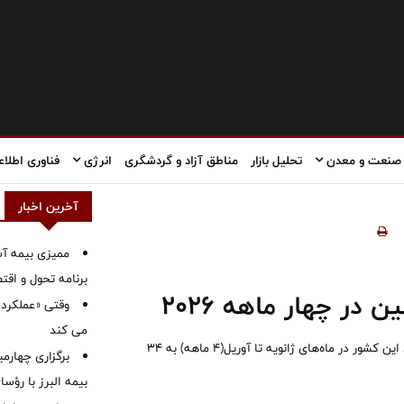
صنعت و معدن
تحلیل بازار
مناطق آزاد و گردشگری
انرژی
فناوری اطلاع
آخرین اخبار
ممیزی بیمه آس
برنامه تحول و اقت
وقتی «عملکرد» 
می کند
بر اساس آمار اداره کل گمرک چین که در ۹ می منتشر شد، صادرات فولاد این کشور در ماه‌های ژانویه تا آوریل(۴ ماهه) به ۳۴
برگزاری چهار
بیمه البرز با رؤ