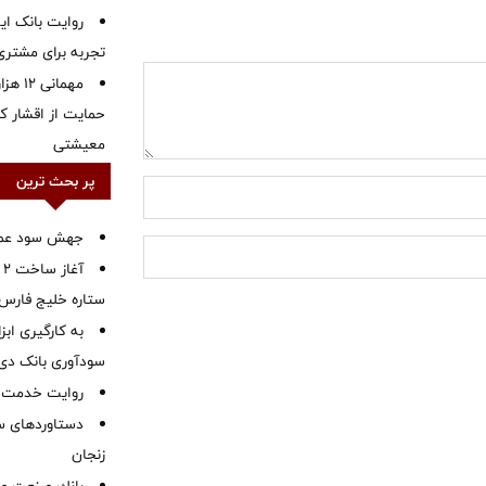
روایت بانک ایر
تجربه برای مشتری
مهمانی
حمایت از اقشار کم
معیشتی
پر بحث ترین
جهش سود عملیا
آ
ستاره خلیج فارس 
به کارگیری اب
سودآوری بانک دی در
روایت خدمت در
دستاوردهای س
زنجان