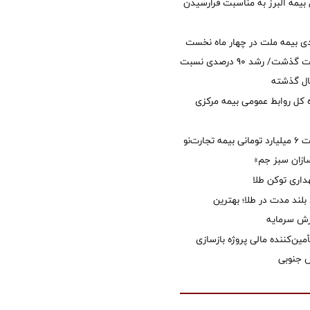
 بیمه البرز به مناسبت فرارسیدن
ی بیمه ملت در چهار ماه نخست
امسال از 14.5 همت گذشت/ رشد 90 درصدی نسبت
ال گذشته
كل روابط عمومی بیمه مركزی
پرداخت خسارت ۶ میلیارد تومانی بیمه تجارت‌نو
ازان سبز جم»
اری توکن طلا
بلند مدت در طلا؛ بهترین
زش سرمایه
مین‌کننده مالی پروژه بازسازی