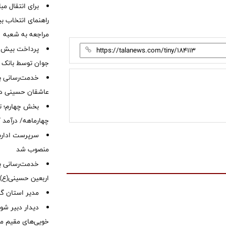
برای انتقال مب
راهنمای انتخاب بین
مراجعه به شعبه
جوان توسط بانک م
خدمت‌رسانی با
عاشقان حسینی در 
بخش چهارم؛ تح
چهارماهه/ درآمد کارمزدی
سرپرست اداره 
منصوب شد
خدمت‌رسانی به
اربعین حسینی(ع)
‌مدیر استان گ
دیدار دبیر شور
خویی‌های مقیم مر