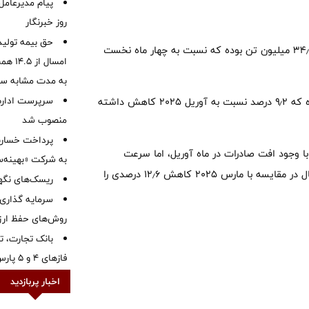
پیام مدیرعامل
روز خبرنگار
حق بیمه تولید
صادرات محصولات نهایی فولاد چین از ژانویه تا آوریل در مجموع ۳۴٫۲۱ میلیون تن بوده که نسبت به چهار ماه نخست
به مدت مشابه س
سرپرست اداره 
چین در ماه آوریل، ۹٫۵ میلیون تن محصولات نهایی فولاد صادر کرده که ۹٫۲ درصد نسبت به آوریل ۲۰۲۵ کاهش داشته
منصوب شد
ا وجود افت صادرات در ماه آوریل، اما سرعت
به شرکت «بهینه‌س
کاهش نسبت به مارس کمتر شده است. میزان صادارت مارس امسال در مقایسه با مارس ۲۰۲۵ کاهش ۱۲٫۶ درصدی را
ریسک‌های نگهد
سرمایه گذاری 
روش‌های حفظ ار
بانک تجارت، تأ
فازهای ۴ و ۵ پارس جنوبی
اخبار پربازدید