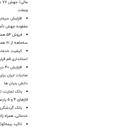
ما
وبملت
افزایش سرمایه
مفقوده جهش تأمی
فروش 
سه‌ماهه از 81 همت
کیفیت خدمات ب
استانداری قم قرا
افزا
صادرات ایران برا
دانش بنیان ها
بانک تجارت، تأ
فازهای ۴ و ۵ پارس جنوبی
بانک گردشگری 
خدماتی، همراه زا
تاکید بیمه‌کوث