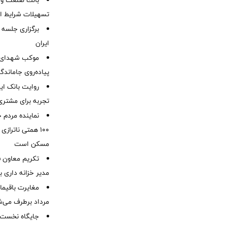
بانك صنعت و 
تسهیلات شرایط اض
برگزاری جلسه 
ایران
موكب شهدای ب
پیاده‌روی جاماندگ
روایت بانک ایر
تجربه برای مشتری
نماینده مردم 
۱۰۰ همتی ناترا
مسکن است
تکریم معاون ف
مدیر خزانه داری ب
مرداد برطرف می‌ش