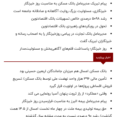
پیام تبریک مدیرعامل بانک مسکن به مناسبت روز خبرنگار
خبرنگاری، مسئولیت بزرگ روایت آگاهانه و صادقانه جامعه است
رشد 5098 درصدی خالص تسهیلات بانک اقتصادنوین
تحول در رویکردهای راهبردی بانک اقتصادنوین
مدیرعامل بانک تجارت در پیامی روزخبرنگار را به اصحاب رسانه و
خبرنگاران تبریک گفت
روز خبرنگار؛ پاسداشت قلم‌های آگاهی‌بخش و مسئولیت‌مدار
اخبار پربازدید
بانک مسکن امسال هم میزبان جاماندگان اربعین حسینی بود
تأمین مالی ۳۹۶ هزار واحد نهضت ملی توسط بانک مسکن/ تسریع
فروش اقساطی پروژه‌ها در اولویت قرار گیرد
وقتی «عملکرد» از راز ثروت پنهان آسیا رونمایی می کند
پیام مدیرعامل بیمه البرز به مناسبت فرارسیدن روز خبرنگار
حق بیمه تولیدی بیمه ملت در چهار ماه نخست امسال از 14.5 همت
گذشت/ رشد 90 درصدی نسبت به مدت مشابه سال گذشته