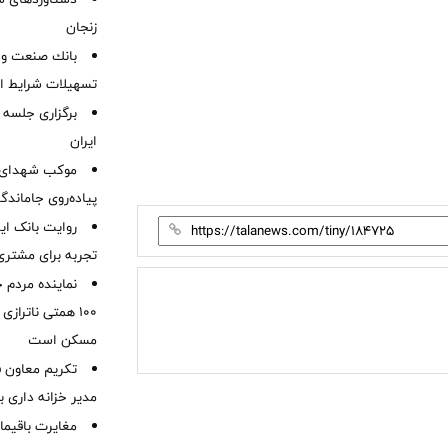
زنجان
بانك صنعت و 
تسهیلات شرایط اض
برگزاری جلسه 
ایران
موكب شهدای ب
پیاده‌روی جاماندگ
روایت بانک ایر
تجربه برای مشتری
نماینده مردم 
۱۰۰ همتی ناترا
مسکن است
تکریم معاون ف
مدیر خزانه داری ب