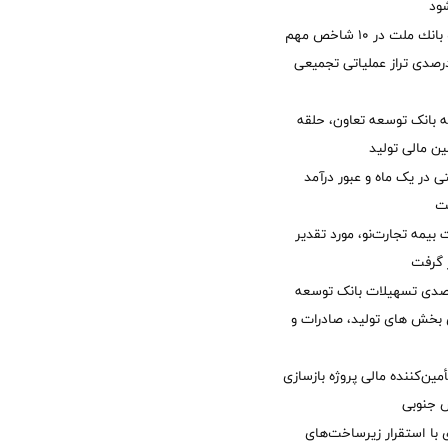
ود
جایگاه نخست بانك ملت در 10 شاخص مهم
لی/ جهش 77 درصدی تراز عملیاتی تجمیعی
 بانک توسعه تعاون، حلقه
ن مالی تولید
54 همتی در یک ماه و عبور درآمد
یمه تجارت‌نو، مورد تقدیر
ر گرفت
یش 40 درصدی تسهیلات بانک توسعه
ی بخش های تولید، صادرات و
مین‌کننده مالی پروژه بازسازی
با استقرار زیرساخت‌های