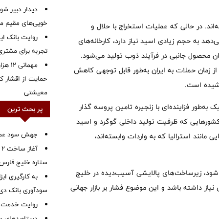
دیدار دبیر شور
خویی‌های مقیم مر
اند. در حالی که عملیات استخراج با حلال و
روایت بانک ایر
س را تشکیل می‌دهد به حجم زیادی اسید نیاز دارد، کارخانه‌های
تجربه برای مشتری
ن محصول جانبی در فرآیند ذوب تولید می‌شود.
مهمانی
 مس از زمان حملات به ایران به‌طور قابل توجهی کاهش
حمایت از اقشار کم
خشیده است.
معیشتی
به‌طور فزاینده‌ای با زنجیره تامین پروسه گذار
پر بحث ترین
Ben در این زمینه می‌گوید: کشورهایی که ظرفیت تولید داخلی گوگرد و اسید
جهش سود عملیا
یی مانند استرالیا که به واردات وابسته‌اند،
آ
ستاره خلیج فارس 
شود، زیرساخت‌های پالایشی آسیب‌دیده در خلیج
به کارگیری اب
یاز داشته باشد و این موضوع فشار بر بازار جهانی
سودآوری بانک دی در
روایت خدمت در
دستاوردهای س