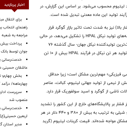
اخبار پربازدید
(C1) در برخی واحدهای تولید لیتیوم محسوب می‌شود. بر اساس این گزارش، در
رآیند تولید این ماده معدنی تبدیل شده است.
برای انتقال مب
لیچینگ اسیدی تحت فشار بالا) نیز به شدت تحت تاثیر بازار گوگرد قرار
راهنمای انتخاب بین
مراجعه به شعبه
گرفته است. Benchmark گفت: گوگرد هم اکنون ۴۲ درصد از هزینه‌های تولید نیکل HPAL را تشکیل می‌دهد، در حالی
که پیش از درگیری خاورمیانه این میزان ۲۶ درصد بود. اندونزی- بزرگ‌ترین تولیدکننده نیکل جهان- سال گذشته ۷۶
جوان توسط بانک م
درصد از گوگرد وارداتی خود را از خاورمیانه تامین کرده است. برای تولید هر تن نیکل در فرآیند HPAL بیش از ۱۰ تن
خدمت‌رسانی با
عاشقان حسینی در 
ی فیزیکی» مهم‌ترین مشکل است؛ زیرا حداقل
بخش چهارم؛ تح
ش از نیمی از تولید جهانی لیتیوم، کبالت، عناصر
چهارماهه/ درآمد کارمزدی
سرپرست اداره 
منصوب شد
ر بر پالایشگاه‌های خارج از این کشور را تشدید
خدمت‌رسانی به
کرده است. Benchmark اعلام کرد: قیمت نقدی اسید در اندونزی و شیلی به ترتیب به بیش از ۳۸۰ و ۴۴۰ دلار در هر
اربعین حسینی(ع)
 مشکل مواجه شده‌اند. قیمت کربنات لیتیوم (گرید
‌مدیر استان گ