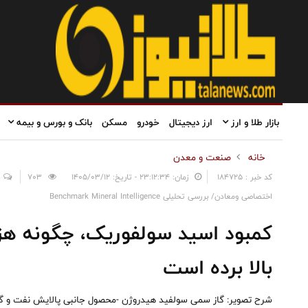
بازار طلا و ارز
ارز دیجیتال
خودرو
مسکن
بانک و بورس و بیمه
خانه
صنعت و معدن
کد خبر : 184725
زمان: ۲۳:۱۲:۳۴ - تاریخ: ۱۴۰۵/۰۳/۱۲
703
اختصاصی ومعادن/ بررسی تحلیلی Benchmark Mineral Intelligence
کمبود اسید سولفوریک، چگونه هزی
بالا برده است
شرح تصویر: گاز سمی سولفید هیدروژن -محصول جانبی پالایش نفت و گاز