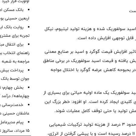
اولویت قرار گیرد
بانک مسکن ام
اربعین حسینی بود
روایت بانک ایر
ید سولفوریک شده و هزینه تولید لیتیوم، نیکل
تجربه برای مشتری
ور قابل توجهی افزایش داده است.
برای انتقال مب
B در گزارشی ویژه درباره تاثیر افزایش قیمت گوگرد و اسید بر صنایع معدنی
راهنمای انتخاب بین
گرد از ابتدای جنگ ایران بیش از ۵۰ درصد افزایش یافته و قیمت اسید سولفوریک در برخی مناطق
مراجعه به شعبه
ا در بحبوحه کاهش عرضه گوگرد با اختلال مواجه
جوان توسط بانک م
بخش چهارم؛ تح
 تحقیقات مواد اولیه در Benchmark گفت: اسید سولفوریک یک ماده اولیه حیاتی برای بسیاری از
چهارماهه/ درآمد کارمزدی
های کلیدی ایجاد کرده است. او افزود: خطر بزرگ این
خدمت‌رسانی با
هش تولید یا حتی توقف کامل عملیات شوند.
عاشقان حسینی در 
پیام مدیرعامل
فشار بر لیتیوم: Benchmark اعلام کرد که اسید سولفوریک قبلا حدود ۳ درصد از هزینه تولید ترکیبات شیمیایی
15 مرداد، سالروز تأسیس بانک
لیتیوم از سنگ را تشکیل می‌داد، در حالی که هم‌اکنون این رقم به ۱۱ درصد رسیده است و با پیشی گرفتن از انرژی،