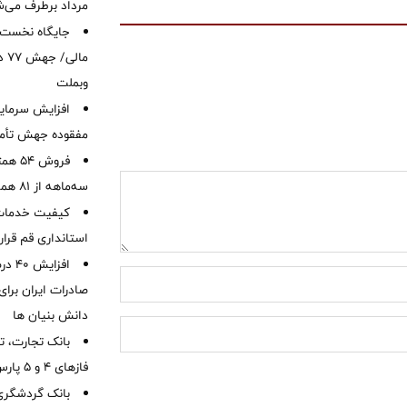
مرداد برطرف می‌ش
ما
وبملت
افزایش سرمایه
مفقوده جهش تأمی
فروش 
سه‌ماهه از 81 همت
کیفیت خدمات ب
استانداری قم قرا
افزا
صادرات ایران برا
دانش بنیان ها
بانک تجارت، تأ
فازهای ۴ و ۵ پارس جنوبی
بانک گردشگری 