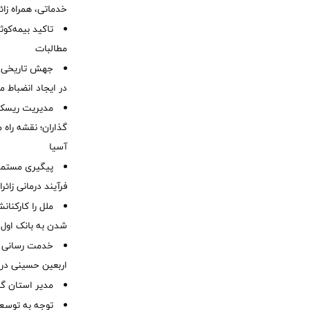
خدماتی، همراه زا
تاکید بیمه‌کوث
مطالبات ‌
جهش تاریخی 
در ایجاد انضباط م
مدیریت ریسک و
گذاران؛ نقشه راه 
آسیا
پیگیری مستمر 
فرآیند درمانی زائر
ملل را کارکنان
شدن به بانک او
خدمت رسانی ش
اربعین حسینی در 
‌مدیر استان گ
توجه به توسع