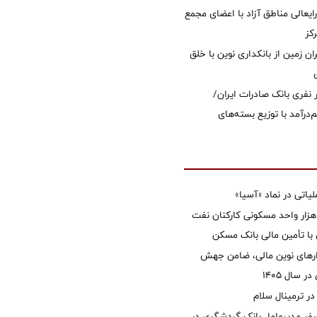
ایعالی مناطق آزاد با اعضای مجمع
کز
ان زمین از بانکداری نوین با خلق
 ۱۲ هزار نفری بانک صادرات ایران/
‌درآمد با توزیع بسته‌های
تی در نماد «آسیا»
غاز ساخت ۲ هزار واحد مسکونی کارکنان نفت
با تأمین مالی بانک مسکن
زارهای نوین مالی، ضامن جهش
 سال 1405
 ترمینال سلام
فر مدیرعامل بانک گردشگری در