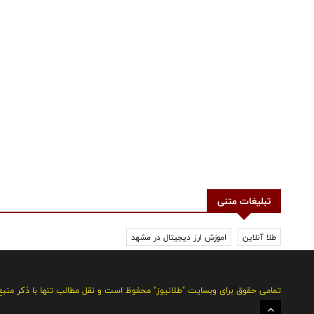
تبلیغات متنی
طلا آنلاین
اموزش ارز دیجیتال در مشهد
تمامی حقوق برای وبسایت "طلانیوز" محفوظ است و نقل مطالب تنها با ذکر منب