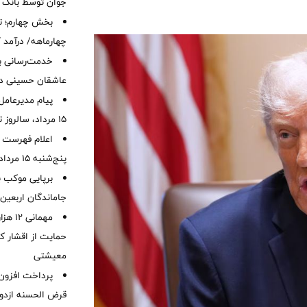
جوان توسط بانک م
بخش چهارم؛ تح
چهارماهه/ درآمد کارمزدی
خدمت‌رسانی با
عاشقان حسینی در 
پیام مدیرعامل
15 مرداد، سالروز تأسیس بانک
اعلام فهرست ش
پنج‌شنبه 15 مرداد ماه 1405
برپایی موکب ب
جاماندگان اربعین
مهمانی
حمایت از اقشار کم
معیشتی
قرض الحسنه ازدوا