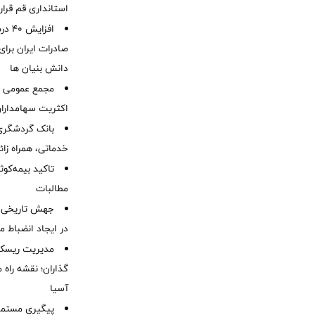
استانداری قم قرا
افزا
صادرات ایران برا
دانش بنیان ها
مجمع عمومی عا
اکثریت سهامداران
بانک گردشگری 
خدماتی، همراه زا
تاکید بیمه‌کوث
مطالبات ‌
جهش تاریخی 
در ایجاد انضباط م
مدیریت ریسک و
گذاران؛ نقشه راه 
آسیا
پیگیری مستمر 