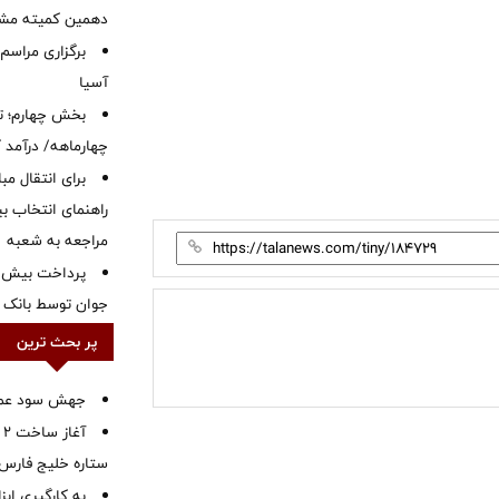
دهمین کمیته مشت
برگزاری مراسم
آسیا
بخش چهارم؛ تح
چهارماهه/ درآمد کارمزدی
برای انتقال مب
راهنمای انتخاب بین
مراجعه به شعبه
جوان توسط بانک م
پر بحث ترین
جهش سود عملیا
آ
ستاره خلیج فارس 
به کارگیری اب