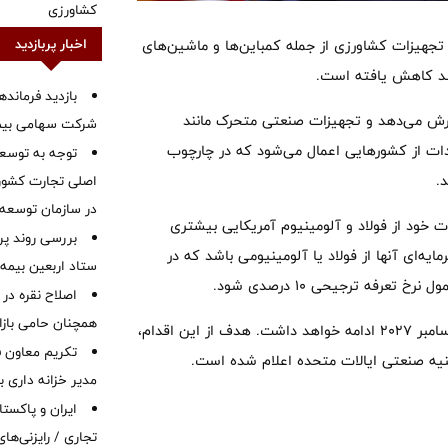
کشاورزی
اخبار پربازدید
تجهیزات کشاورزی از جمله کمباین‌ها و ماشین‌های
بازدید فرمانده
نعتی مشمول تعرفه ۱۵ درصدی را گسترش می‌دهد و تجهیزات صنعتی متحرک مانند
شرکت سهامی بیمه 
 واردات از کشورهایی اعمال می‌شود که در چارچوب
توجه به توسع
.
اصلی تجارت کشور/
در سازمان توسعه
 خود از فولاد و آلومینیوم آمریکایی بیشتری
بررسی روند پر
ل ۸۵ درصد وزن تجهیزات سرمایه‌ای آنها از فولاد یا آلومینیومی باشد که در
ستاد اربعین بیمه 
رفه ترجیحی ۱۰ درصدی شود.
اصلاح نقره در 
همچنان حامی بازار
کاخ سفید اعلام کرد: این تغییرات تعرفه‌ای موقتی است و تا ۳۱ دسامبر ۲۰۲۷ ادامه خواهد داشت. هدف از این اقدام،
تکریم معاون ف
نیه صنعتی ایالات متحده اعلام شده است.
مدیر خزانه داری ب
ایران و پاکست
تجاری / رایزنی‌های