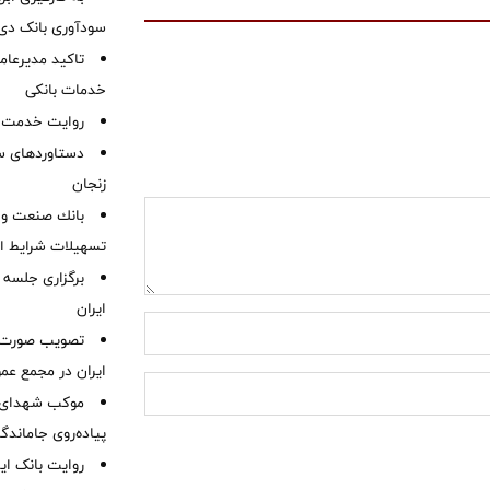
سودآوری بانک دی در
تاکید مدیرعامل
خدمات بانکی
روایت خدمت در
دستاوردهای س
زنجان
بانك صنعت و 
تسهیلات شرایط اض
برگزاری جلسه 
ایران
ایران در مجمع عم
موكب شهدای ب
پیاده‌روی جاماندگ
روایت بانک ایر