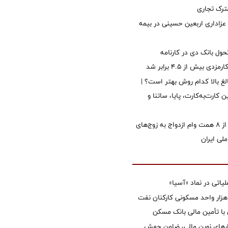
رک تجاری
 عزاداری اربعین حسینی در بیمه
ول بانک دی در کارنامه
 بیش از ۴.۵ برابر شد
الغ بالا کدام روش بهتر است؟ |
 کارت‌به‌کارت، پایا، ساتنا و
پرداخت بیش از ۸ همت وام ازدواج به زوج‌های
لی ایران
تی در نماد «آسیا»
غاز ساخت ۲ هزار واحد مسکونی کارکنان نفت
با تأمین مالی بانک مسکن
زارهای نوین مالی، ضامن جهش