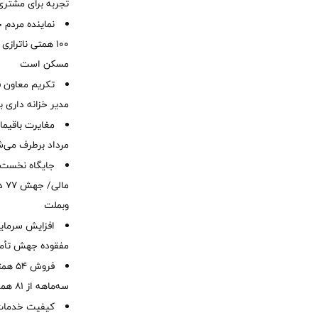
تجربه برای مشتری
نماینده مردم 
۱۰۰ همتی ناترا
مسکن است
تکریم معاون ف
مدیر خزانه داری ب
مرداد برطرف می‌ش
ما
وبملت
افزایش سرمایه
مفقوده جهش تأمی
فروش 
سه‌ماهه از 81 همت
کیفیت خدمات ب