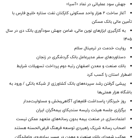
جهش سود عملیاتی در نماد «آسیا»
آغاز ساخت ۲ هزار واحد مسکونی کارکنان نفت ستاره خلیج فارس با
تأمین مالی بانک مسکن
به کارگیری ابزارهای نوین مالی، ضامن جهش سودآوری بانک دی در سال
1405
روایت خدمت در ترمینال سلام
دستاوردهای سفر مدیرعامل بانک گردشگری در زنجان
بانك صنعت و معدن اصفهان رتبه دوم پرداخت تسهیلات شرایط
اضطرار استان را كسب كرد
پیشی گرفتن رشد سپرده‌های بانک کشاورزی از شبکه بانکی / ورود به
باشگاه هزار همتی‌ها
روز خبرنگار؛ پاسداشت قلم‌های آگاهی‌بخش و مسئولیت‌مدار
برگزاری جلسه هیئت رئیسه سندیکای بیمه‌گران ایران
اعتمادسازی در صنعت بیمه بدون رسانه‌های متعهد ممکن نیست
اصحاب رسانه شریک راهبردی توسعه فرهنگ قرض‌الحسنه هستند
موكب شهدای بانك صنعت و معدن در مسیر پیاده‌روی جاماندگان