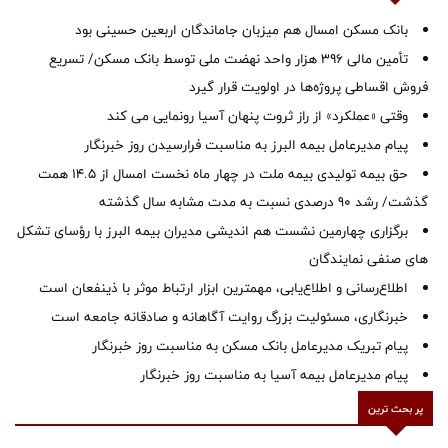
بانک مسکن امسال هم میزبان جاماندگان اربعین حسینی بود
تأمین مالی ۳۹۶ هزار واحد نهضت ملی توسط بانک مسکن/ تسریع
فروش اقساطی پروژه‌ها در اولویت قرار گیرد
وقتی «عملکرد» از راز ثروت پنهان آسیا رونمایی می کند
پیام مدیرعامل بیمه البرز به مناسبت فرارسیدن روز خبرنگار
حق بیمه تولیدی بیمه ملت در چهار ماه نخست امسال از 14.5 همت
گذشت/ رشد 90 درصدی نسبت به مدت مشابه سال گذشته
برگزاری چهارمین نشست هم اندیشی مدیران بیمه البرز با رؤسای تشکل
های صنفی نمایندگان
اطلاع‌رسانی و اطلاع‌یابی، مهمترین ابزار ارتباط موثر با ذینفعان است
خبرنگاری، مسئولیت بزرگ روایت آگاهانه و صادقانه جامعه است
پیام تبریک مدیرعامل بانک مسکن به مناسبت روز خبرنگار
پیام مدیرعامل بیمه آسیا به مناسبت روز خبرنگار
پر بحث ترین