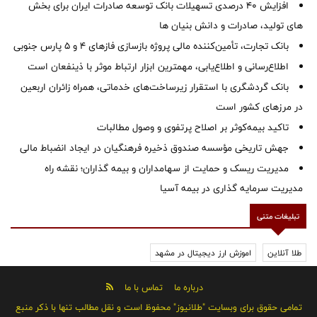
افزایش 40 درصدی تسهیلات بانک توسعه صادرات ایران برای بخش
های تولید، صادرات و دانش بنیان ها
بانک تجارت، تأمین‌کننده مالی پروژه بازسازی فازهای ۴ و ۵ پارس جنوبی
اطلاع‌رسانی و اطلاع‌یابی، مهمترین ابزار ارتباط موثر با ذینفعان است
بانک گردشگری با استقرار زیرساخت‌های خدماتی، همراه زائران اربعین
در مرزهای کشور است
تاکید بیمه‌کوثر بر اصلاح پرتفوی و وصول مطالبات ‌
جهش تاریخی مؤسسه صندوق ذخیره فرهنگیان در ایجاد انضباط مالی
مدیریت ریسک و حمایت از سهامداران و بیمه گذاران؛ نقشه راه
مدیریت سرمایه گذاری در بیمه آسیا
تبلیغات متنی
طلا آنلاین
اموزش ارز دیجیتال در مشهد
درباره ما
تماس با ما
تمامی حقوق برای وبسایت "طلانیوز" محفوظ است و نقل مطالب تنها با ذکر منبع