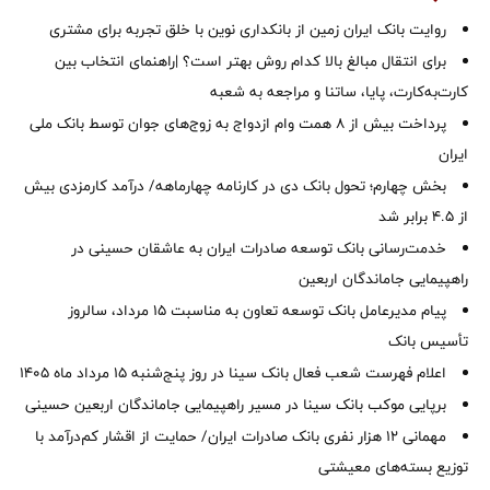
روایت بانک ایران زمین از بانکداری نوین با خلق تجربه برای مشتری
برای انتقال مبالغ بالا کدام روش بهتر است؟ |راهنمای انتخاب بین
کارت‌به‌کارت، پایا، ساتنا و مراجعه به شعبه
پرداخت بیش از ۸ همت وام ازدواج به زوج‌های جوان توسط بانک ملی
ایران
بخش چهارم؛ تحول بانک دی در کارنامه چهارماهه/ درآمد کارمزدی بیش
از ۴.۵ برابر شد
خدمت‌رسانی بانک توسعه صادرات ایران به عاشقان حسینی در
راهپیمایی جاماندگان اربعین
پیام مدیرعامل بانک توسعه تعاون به مناسبت 15 مرداد، سالروز
تأسیس بانک
اعلام فهرست شعب فعال بانک سینا در روز پنج‌شنبه 15 مرداد ماه 1405
برپایی موکب بانک سینا در مسیر راهپیمایی جاماندگان اربعین حسینی
مهمانی ۱۲ هزار نفری بانک صادرات ایران/ حمایت از اقشار کم‌درآمد با
توزیع بسته‌های معیشتی