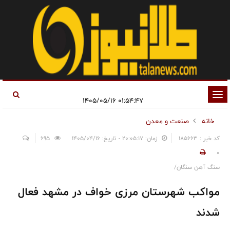
تغییر
۰۱:۵۴:۴۷ ۱۴۰۵/۰۵/۱۶
وضعیت
خانه
صنعت و معدن
ناوبری
کد خبر : 185663
زمان: ۲۰:۰۵:۱۷ - تاریخ: ۱۴۰۵/۰۴/۱۶
695
0
سنگ آهن سنگان/
مواکب شهرستان مرزی خواف در مشهد فعال
شدند