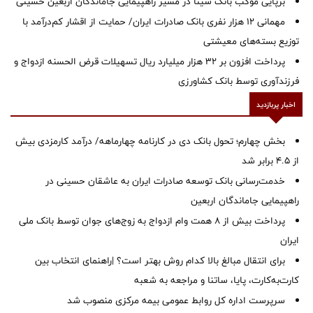
برپایی موکب بانک سینا در مسیر راهپیمایی جاماندگان اربعین حسینی
مهمانی ۱۲ هزار نفری بانک صادرات ایران/ حمایت از اقشار کم‌درآمد با
توزیع بسته‌های معیشتی
پرداخت افزون بر 32 هزار میلیارد ریال تسهیلات قرض الحسنه ازدواج و
فرزندآوری توسط بانک کشاورزی
اخبار پربازدید
بخش چهارم؛ تحول بانک دی در کارنامه چهارماهه/ درآمد کارمزدی بیش
از ۴.۵ برابر شد
خدمت‌رسانی بانک توسعه صادرات ایران به عاشقان حسینی در
راهپیمایی جاماندگان اربعین
پرداخت بیش از ۸ همت وام ازدواج به زوج‌های جوان توسط بانک ملی
ایران
برای انتقال مبالغ بالا کدام روش بهتر است؟ |راهنمای انتخاب بین
کارت‌به‌کارت، پایا، ساتنا و مراجعه به شعبه
سرپرست اداره کل روابط عمومی بیمه مرکزی منصوب شد