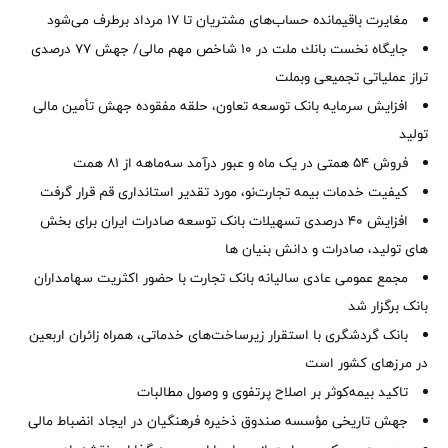
مغایرت‌ باقیمانده حساب‌های مشتریان تا ۱۷ مرداد برطرف می‌شود
جایگاه نخست بانك ملت در 10 شاخص مهم مالی/ جهش 77 درصدی
تراز عملیاتی تجمیعی وبملت
افزایش سرمایه بانک توسعه تعاون، حلقه مفقوده جهش تأمین مالی
تولید
فروش 54 همتی در یک ماه و عبور درآمد سه‌ماهه از 81 همت
کیفیت خدمات بیمه تجارت‌نو، مورد تقدیر استانداری قم قرار گرفت
افزایش 40 درصدی تسهیلات بانک توسعه صادرات ایران برای بخش
های تولید، صادرات و دانش بنیان ها
مجمع عمومی عادی سالیانه بانک تجارت با حضور اکثریت سهامداران
بانک برگزار شد
بانک گردشگری با استقرار زیرساخت‌های خدماتی، همراه زائران اربعین
در مرزهای کشور است
تاکید بیمه‌کوثر بر اصلاح پرتفوی و وصول مطالبات ‌
جهش تاریخی مؤسسه صندوق ذخیره فرهنگیان در ایجاد انضباط مالی