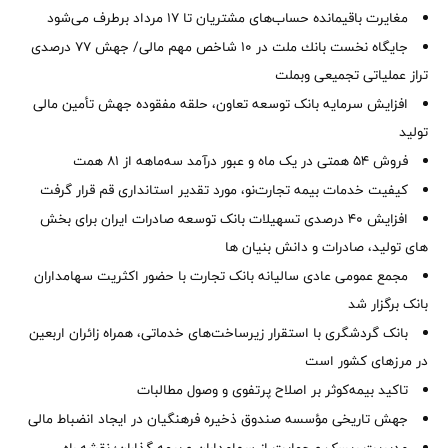
مغایرت‌ باقیمانده حساب‌های مشتریان تا ۱۷ مرداد برطرف می‌شود
جایگاه نخست بانك ملت در 10 شاخص مهم مالی/ جهش 77 درصدی
تراز عملیاتی تجمیعی وبملت
افزایش سرمایه بانک توسعه تعاون، حلقه مفقوده جهش تأمین مالی
تولید
فروش 54 همتی در یک ماه و عبور درآمد سه‌ماهه از 81 همت
کیفیت خدمات بیمه تجارت‌نو، مورد تقدیر استانداری قم قرار گرفت
افزایش 40 درصدی تسهیلات بانک توسعه صادرات ایران برای بخش
های تولید، صادرات و دانش بنیان ها
مجمع عمومی عادی سالیانه بانک تجارت با حضور اکثریت سهامداران
بانک برگزار شد
بانک گردشگری با استقرار زیرساخت‌های خدماتی، همراه زائران اربعین
در مرزهای کشور است
تاکید بیمه‌کوثر بر اصلاح پرتفوی و وصول مطالبات ‌
جهش تاریخی مؤسسه صندوق ذخیره فرهنگیان در ایجاد انضباط مالی