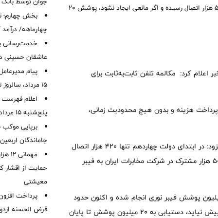
جوان توسط بانک م
نوری خبر داد و گفت: اتصالات فیبر نوری از ۴۲۰ هزار به یک میلیون و ۵۰۰ هزار اتصال رسیده و اگر مانعی ایجاد نشود، پوشش ۲۰
بخش چهارم؛ تح
چهارماهه/ درآمد کارمزدی
خدمت‌رسانی با
عاشقان حسینی در 
پیام مدیرعامل
اعلام کرد: مکالمه تلفن ثابت‌به‌ثابت برای
15 مرداد، سالروز تأسیس بانک
اعلام فهرست ش
پرداخت هزینه و بدون هیچ محدودیت زمانی،
پنج‌شنبه 15 مرداد ماه 1405
برپایی موکب ب
جاماندگان اربعین
جعفرپور با اشاره به رشد 300 درصدی توسعه فیبر نوری در کشور افزود: در ابتدای دولت چهاردهم تنها 420 هزار اتصال
مهمانی
فیبر نوری در کشور وجود داشت، اما امروز بیش از یک میلیون و 500 هزار مشترک در شرکت مخابرات ایران به فیبر
حمایت از اقشار کم
معیشتی
ه جعفرپور، بر اساس برنامه هفتم توسعه، هدف‌گذاری 20 میلیون پوشش فیبر نوری انجام شده و اکنون حدود
قرض الحسنه ازدوا
8 میلیون پوشش داریم و با توجه به روند فعلی، اگر بحران خاصی پیش نیاید، دستیابی به 20 میلیون پوشش تا پایان