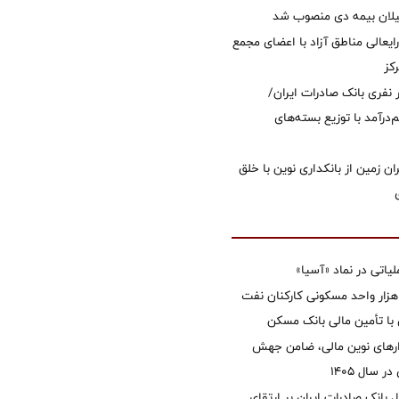
یلان بیمه دی منصوب شد
ایعالی مناطق آزاد با اعضای مجمع
کز
 ۱۲ هزار نفری بانک صادرات ایران/
‌درآمد با توزیع بسته‌های
ان زمین از بانکداری نوین با خلق
تی در نماد «آسیا»
غاز ساخت ۲ هزار واحد مسکونی کارکنان نفت
با تأمین مالی بانک مسکن
زارهای نوین مالی، ضامن جهش
 سال 1405
 بانک صادرات ایران بر ارتقای