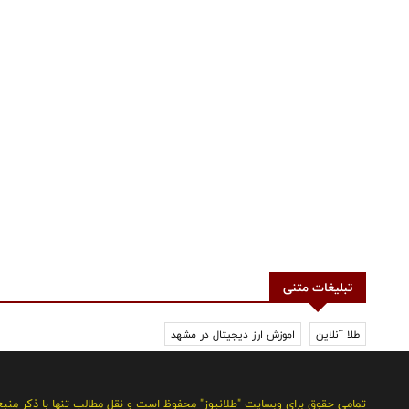
تبلیغات متنی
طلا آنلاین
اموزش ارز دیجیتال در مشهد
تمامی حقوق برای وبسایت "طلانیوز" محفوظ است و نقل مطالب تنها با ذکر منب