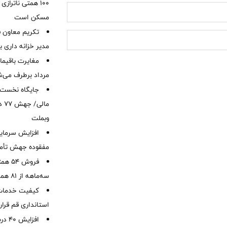
۱۰۰ همتی ناترا
مسکن است
تکریم معاون ف
مدیر خزانه داری ب
مرداد برطرف می‌ش
ما
وبملت
افزایش سرمایه
مفقوده جهش تأمی
فروش 
سه‌ماهه از 81 همت
کیفیت خدمات ب
استانداری قم قرا
افزا