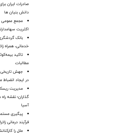
صادرات ایران برا
دانش بنیان ها
مجمع عمومی عا
اکثریت سهامداران
بانک گردشگری 
خدماتی، همراه زا
تاکید بیمه‌کوث
مطالبات ‌
جهش تاریخی 
در ایجاد انضباط م
مدیریت ریسک و
گذاران؛ نقشه راه 
آسیا
پیگیری مستمر 
فرآیند درمانی زائر
ملل را کارکنان