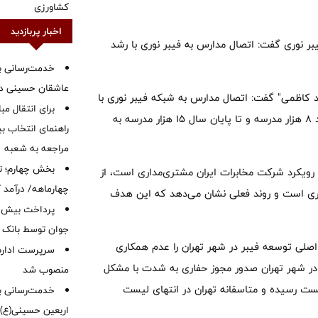
کشاورزی
اخبار پربازدید
ر نوری گفت: اتصال مدارس به فیبر نوری با رشد
خدمت‌رسانی با
عاشقان حسینی در 
 کاظمی" گفت: اتصال مدارس به شبکه فیبر نوری با
برای انتقال مب
سرعت در حال انجام است و پیش‌بینی می شود برای اول مهر حدود 8 هزار مدرسه و تا پایان سال 15 هزار مدرسه به
راهنمای انتخاب بین
مراجعه به شعبه
بخش چهارم؛ تح
رات، با تشریح برنامه‌های سال 1405 نیز گفت: رویکرد شرکت مخابرات ایران مشتری‌مداری است، از
چهارماهه/ درآمد کارمزدی
وری است و روند فعلی نشان می‌دهد که این هدف
جوان توسط بانک م
 اصلی توسعه فیبر در شهر تهران را عدم همکاری
سرپرست اداره 
 در شهر تهران صدور مجوز حفاری به شدت با مشکل
منصوب شد
‌بست رسیده و متاسفانه تهران در انتهای لیست
خدمت‌رسانی به
اربعین حسینی(ع)