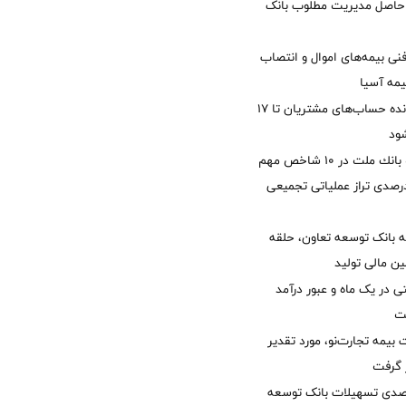
زی حاصل مدیریت مطلوب بانک
نی بیمه‌های اموال و انتصاب
یمه آسیا
مغایرت‌ باقیمانده حساب‌های مشتریان تا ۱۷
ود
جایگاه نخست بانك ملت در 10 شاخص مهم
لی/ جهش 77 درصدی تراز عملیاتی تجمیعی
 بانک توسعه تعاون، حلقه
ن مالی تولید
54 همتی در یک ماه و عبور درآمد
یمه تجارت‌نو، مورد تقدیر
ر گرفت
یش 40 درصدی تسهیلات بانک توسعه