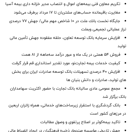
تکریم معاون فنی بیمه‌های اموال و انتصاب مدیر خزانه داری بیمه آسیا
مغایرت‌ باقیمانده حساب‌های مشتریان تا ۱۷ مرداد برطرف می‌شود
جایگاه نخست بانك ملت در 10 شاخص مهم مالی/ جهش 77 درصدی
تراز عملیاتی تجمیعی وبملت
افزایش سرمایه بانک توسعه تعاون، حلقه مفقوده جهش تأمین مالی
تولید
فروش 54 همتی در یک ماه و عبور درآمد سه‌ماهه از 81 همت
کیفیت خدمات بیمه تجارت‌نو، مورد تقدیر استانداری قم قرار گرفت
افزایش 40 درصدی تسهیلات بانک توسعه صادرات ایران برای بخش
های تولید، صادرات و دانش بنیان ها
مجمع عمومی عادی سالیانه بانک تجارت با حضور اکثریت سهامداران
بانک برگزار شد
بانک گردشگری با استقرار زیرساخت‌های خدماتی، همراه زائران اربعین
در مرزهای کشور است
تاکید بیمه‌کوثر بر اصلاح پرتفوی و وصول مطالبات ‌
جهش تاریخی مؤسسه صندوق ذخیره فرهنگیان در ایجاد انضباط مالی