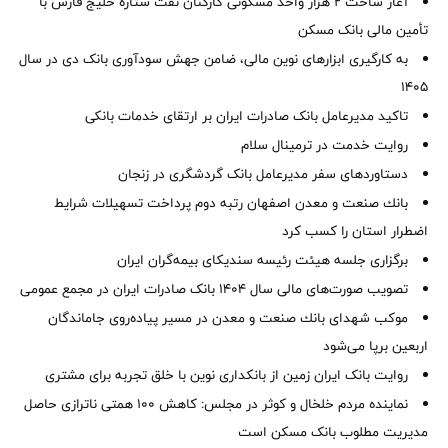
آغاز ساخت ۲ هزار واحد مسکونی کارکنان نفت ستاره خلیج فارس با
تأمین مالی بانک مسکن
به کارگیری ابزارهای نوین مالی، ضامن جهش سودآوری بانک دی در سال
1405
تاکید مدیرعامل بانک صادرات ایران بر ارتقای خدمات بانکی
روایت خدمت در ترمینال سلام
دستاوردهای سفر مدیرعامل بانک گردشگری در زنجان
بانك صنعت و معدن اصفهان رتبه دوم پرداخت تسهیلات شرایط
اضطرار استان را كسب كرد
برگزاری جلسه هیئت رئیسه سندیکای بیمه‌گران ایران
تصویب صورت‌های مالی سال ۱۴۰۴ بانک صادرات ایران در مجمع عمومی
موكب شهدای بانك صنعت و معدن در مسیر پیاده‌روی جاماندگان
اربعین برپا می‌شود
روایت بانک ایران زمین از بانکداری نوین با خلق تجربه برای مشتری
نماینده مردم خلخال و کوثر در مجلس: کاهش ۱۰۰ همتی ناترازی حاصل
مدیریت مطلوب بانک مسکن است