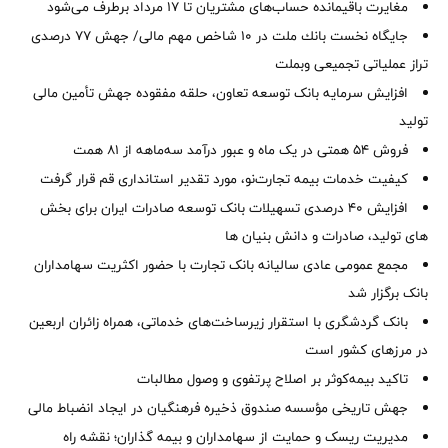
مغایرت‌ باقیمانده حساب‌های مشتریان تا ۱۷ مرداد برطرف می‌شود
جایگاه نخست بانك ملت در 10 شاخص مهم مالی/ جهش 77 درصدی
تراز عملیاتی تجمیعی وبملت
افزایش سرمایه بانک توسعه تعاون، حلقه مفقوده جهش تأمین مالی
تولید
فروش 54 همتی در یک ماه و عبور درآمد سه‌ماهه از 81 همت
کیفیت خدمات بیمه تجارت‌نو، مورد تقدیر استانداری قم قرار گرفت
افزایش 40 درصدی تسهیلات بانک توسعه صادرات ایران برای بخش
های تولید، صادرات و دانش بنیان ها
مجمع عمومی عادی سالیانه بانک تجارت با حضور اکثریت سهامداران
بانک برگزار شد
بانک گردشگری با استقرار زیرساخت‌های خدماتی، همراه زائران اربعین
در مرزهای کشور است
تاکید بیمه‌کوثر بر اصلاح پرتفوی و وصول مطالبات ‌
جهش تاریخی مؤسسه صندوق ذخیره فرهنگیان در ایجاد انضباط مالی
مدیریت ریسک و حمایت از سهامداران و بیمه گذاران؛ نقشه راه