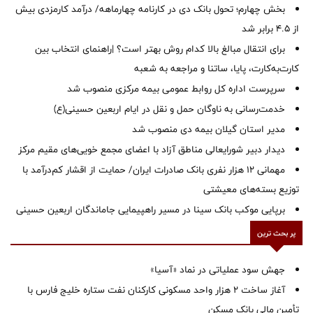
بخش چهارم؛ تحول بانک دی در کارنامه چهارماهه/ درآمد کارمزدی بیش
از ۴.۵ برابر شد
برای انتقال مبالغ بالا کدام روش بهتر است؟ |راهنمای انتخاب بین
کارت‌به‌کارت، پایا، ساتنا و مراجعه به شعبه
سرپرست اداره کل روابط عمومی بیمه مرکزی منصوب شد
خدمت‌رسانی به ناوگان حمل و نقل در ایام اربعین حسینی(ع)
‌مدیر استان گیلان بیمه دی منصوب شد
دیدار دبیر شورایعالی مناطق آزاد با اعضای مجمع خویی‌های مقیم مرکز
مهمانی ۱۲ هزار نفری بانک صادرات ایران/ حمایت از اقشار کم‌درآمد با
توزیع بسته‌های معیشتی
برپایی موکب بانک سینا در مسیر راهپیمایی جاماندگان اربعین حسینی
پر بحث ترین
جهش سود عملیاتی در نماد «آسیا»
آغاز ساخت ۲ هزار واحد مسکونی کارکنان نفت ستاره خلیج فارس با
تأمین مالی بانک مسکن