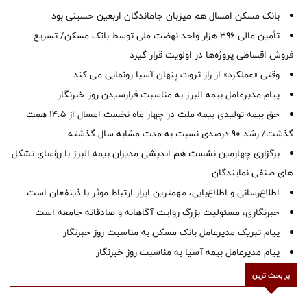
بانک مسکن امسال هم میزبان جاماندگان اربعین حسینی بود
تأمین مالی ۳۹۶ هزار واحد نهضت ملی توسط بانک مسکن/ تسریع
فروش اقساطی پروژه‌ها در اولویت قرار گیرد
وقتی «عملکرد» از راز ثروت پنهان آسیا رونمایی می کند
پیام مدیرعامل بیمه البرز به مناسبت فرارسیدن روز خبرنگار
حق بیمه تولیدی بیمه ملت در چهار ماه نخست امسال از 14.5 همت
گذشت/ رشد 90 درصدی نسبت به مدت مشابه سال گذشته
برگزاری چهارمین نشست هم اندیشی مدیران بیمه البرز با رؤسای تشکل
های صنفی نمایندگان
اطلاع‌رسانی و اطلاع‌یابی، مهمترین ابزار ارتباط موثر با ذینفعان است
خبرنگاری، مسئولیت بزرگ روایت آگاهانه و صادقانه جامعه است
پیام تبریک مدیرعامل بانک مسکن به مناسبت روز خبرنگار
پیام مدیرعامل بیمه آسیا به مناسبت روز خبرنگار
پر بحث ترین