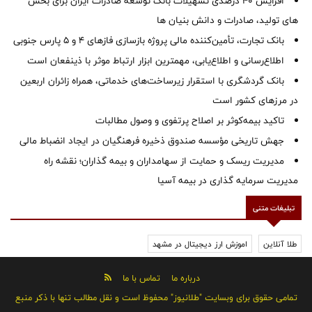
افزایش 40 درصدی تسهیلات بانک توسعه صادرات ایران برای بخش
های تولید، صادرات و دانش بنیان ها
بانک تجارت، تأمین‌کننده مالی پروژه بازسازی فازهای ۴ و ۵ پارس جنوبی
اطلاع‌رسانی و اطلاع‌یابی، مهمترین ابزار ارتباط موثر با ذینفعان است
بانک گردشگری با استقرار زیرساخت‌های خدماتی، همراه زائران اربعین
در مرزهای کشور است
تاکید بیمه‌کوثر بر اصلاح پرتفوی و وصول مطالبات ‌
جهش تاریخی مؤسسه صندوق ذخیره فرهنگیان در ایجاد انضباط مالی
مدیریت ریسک و حمایت از سهامداران و بیمه گذاران؛ نقشه راه
مدیریت سرمایه گذاری در بیمه آسیا
تبلیغات متنی
طلا آنلاین
اموزش ارز دیجیتال در مشهد
درباره ما
تماس با ما
تمامی حقوق برای وبسایت "طلانیوز" محفوظ است و نقل مطالب تنها با ذکر منبع