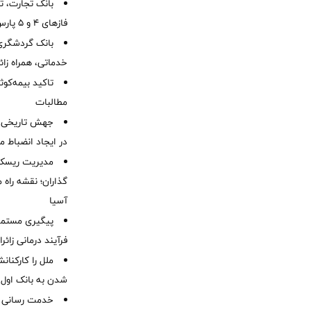
بانک تجارت، تأ
فازهای ۴ و ۵ پارس جنوبی
بانک گردشگری 
خدماتی، همراه زا
تاکید بیمه‌کوث
مطالبات ‌
جهش تاریخی 
در ایجاد انضباط م
مدیریت ریسک و
گذاران؛ نقشه راه 
آسیا
پیگیری مستمر 
فرآیند درمانی زائر
ملل را کارکنان
شدن به بانک او
خدمت رسانی ش