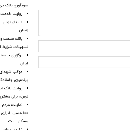
سودآوری بانک دی در
روایت خدمت در
دستاوردهای س
زنجان
بانك صنعت و 
تسهیلات شرایط اض
برگزاری جلسه 
ایران
موكب شهدای ب
پیاده‌روی جاماندگ
روایت بانک ایر
تجربه برای مشتری
نماینده مردم 
۱۰۰ همتی ناترا
مسکن است
تکریم معاون ف