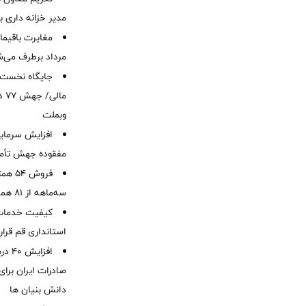
مدیر خزانه داری ب
مرداد برطرف می‌ش
ما
وبملت
افزایش سرمایه
مفقوده جهش تأمی
فروش 
سه‌ماهه از 81 همت
کیفیت خدمات ب
استانداری قم قرا
افزا
صادرات ایران برا
دانش بنیان ها