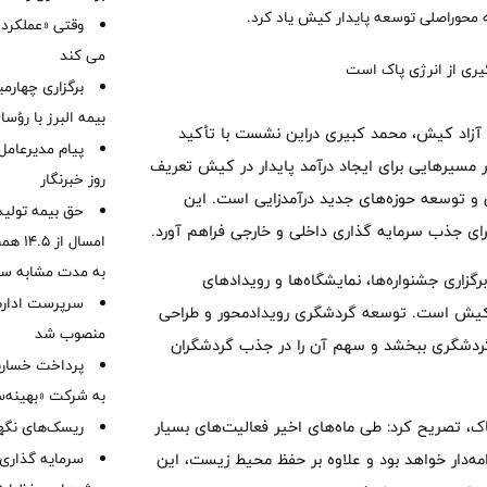
 محوراصلی توسعه پایدار کیش یاد کرد.
وقتی «عملکرد» 
می کند
برگزاری چهار
بیمه البرز با رؤ
قه آزاد کیش، محمد کبیری دراین نشست با تأکید
پیام مدیرعامل
 مسیرهایی برای ایجاد درآمد پایدار در کیش تعریف
روز خبرنگار
و توسعه حوزه‌های جدید درآمدزایی است. این
حق بیمه تولید
برای جذب سرمایه ‌گذاری داخلی و خارجی فراهم آورد.
به مدت مشابه س
زاری جشنواره‌ها، نمایشگاه‌ها و رویدادهای
سرپرست اداره 
د کیش است. توسعه گردشگری رویدادمحور و طراحی
منصوب شد
 گردشگری ببخشد و سهم آن را در جذب گردشگران
به شرکت «بهینه‌س
ک، تصریح کرد: طی ماه‌های اخیر فعالیت‌های بسیار
ریسک‌های نگهد
مه‌دار خواهد بود و علاوه بر حفظ محیط ‌زیست، این
سرمایه گذاری 