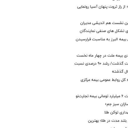
از راز ثروت پنهان آسیا رونمایی
مین نشست هم اندیشی مدیران
سای تشکل های صنفی نمایندگان
 بیمه البرز به مناسبت فرارسیدن
ی بیمه ملت در چهار ماه نخست
امسال از 14.5 همت گذشت/ رشد 90 درصدی نسبت
ال گذشته
كل روابط عمومی بیمه مركزی
پرداخت خسارت ۶ میلیارد تومانی بیمه تجارت‌نو
ازان سبز جم»
اری توکن طلا
بلند مدت در طلا؛ بهترین