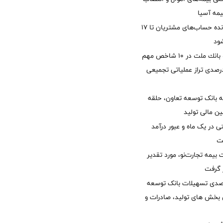
یمه آسیا
مغایرت‌ باقیمانده حساب‌های مشتریان تا ۱۷
ود
جایگاه نخست بانك ملت در 10 شاخص مهم
لی/ جهش 77 درصدی تراز عملیاتی تجمیعی
 بانک توسعه تعاون، حلقه
ن مالی تولید
54 همتی در یک ماه و عبور درآمد
یمه تجارت‌نو، مورد تقدیر
ر گرفت
یش 40 درصدی تسهیلات بانک توسعه
ی بخش های تولید، صادرات و