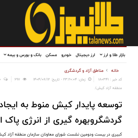
بازار طلا و ارز
ارز دیجیتال
خودرو
مسکن
بانک و بورس و بیمه
خانه
مناطق آزاد و گردشگری
کد خبر : 180341
زمان: ۲۳:۲۰:۰۴ - تاریخ: ۱۴۰۴/۰۶/۱۲
697
0
منطقه آزاد کیش/
توسعه پایدار کیش منوط به ایجاد 
گردشگروبهره گیری از انرژی پاک 
کبیری در بیست ‌ودومین نشست شورای معاونان سازمان منطقه آزاد کیش که