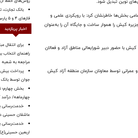
روش‌های حفظ ار
‌های نوین تبدیل شود.
بانک تجارت، تأ
مامی بخش‌ها خاطرنشان کرد: با رویکردی علمی و
فازهای ۴ و ۵ پارس جنوبی
زیره کیش را هموار ساخت و جایگاه آن را به‌عنوان
اخبار پربازدید
برای انتقال مب
یش با حضور دبیر شورایعالی مناطق آزاد و فعالان
راهنمای انتخاب بین
مراجعه به شعبه
عمرانی توسط معاونان سازمان منطقه آزاد کیش
جوان توسط بانک م
بخش چهارم؛ تح
چهارماهه/ درآمد کارمزدی
خدمت‌رسانی با
عاشقان حسینی در 
خدمت‌رسانی به
اربعین حسینی(ع)