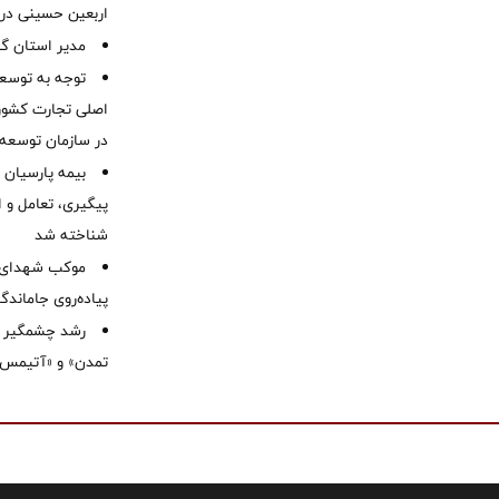
اربعین حسینی در 
‌مدیر استان گ
توجه به توسع
اصلی تجارت کشور/
در سازمان توسعه
بیمه پارسیان
پیگیری، تعامل و ا
شناخته شد
موكب شهدای ب
پیاده‌روی جاماندگ
رشد چشمگیر م
تمدن» و «آتیمس»