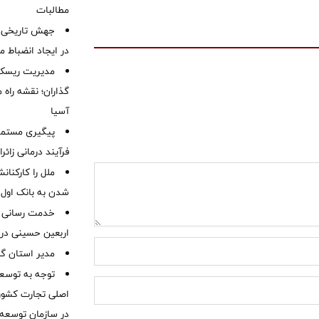
مطالبات ‌
جهش تاریخی 
در ایجاد انضباط م
مدیریت ریسک و
گذاران؛ نقشه راه 
آسیا
پیگیری مستمر 
فرآیند درمانی زائر
ملل را کارکنان
شدن به بانک او
خدمت رسانی ش
اربعین حسینی در 
‌مدیر استان گ
توجه به توسع
اصلی تجارت کشور/
در سازمان توسعه