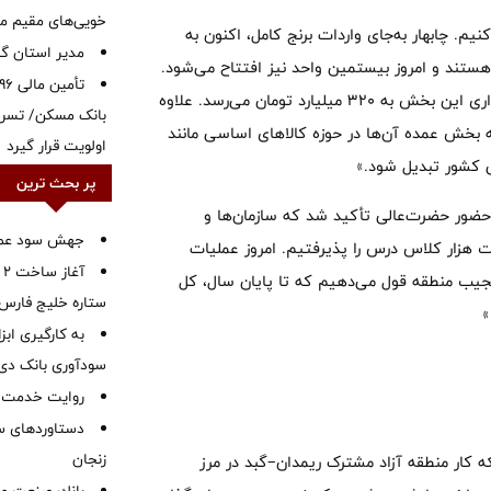
خویی‌های مقیم مر
نیم. چابهار به‌جای واردات برنج کامل، اکنون به
‌مدیر استان گ
حال حاضر ۱۹ واحد فرآوری فعال هستند و امروز بیستمین واحد نیز افتتاح می‌شود.
حدود ۳ هزار نفر در این واحدها مشغول به کارند و ارزش سرمایه‌گذاری این بخش به ۳۲۰ میلیارد تومان می‌رسد. علاوه
بانک مسکن/ تسریع
خواهد شد که بخش عمده آن‌ها در حوزه کالاهای اساسی مانند
اولویت قرار گیرد
ی کشور تبدیل شود.»
پر بحث ترین
حضور حضرت‌عالی تأکید شد که سازمان‌ها و
جهش سود عملیا
ت هزار کلاس درس را پذیرفتیم. امروز عملیات
آ
دم نجیب منطقه قول می‌دهیم که تا پایان سال، کل
ستاره خلیج فارس 
»
به کارگیری اب
سودآوری بانک دی در
روایت خدمت در
دستاوردهای س
زنجان
که کار منطقه آزاد مشترک ریمدان–گبد در مرز