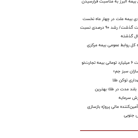
 بیمه البرز به مناسبت فرارسیدن
ی بیمه ملت در چهار ماه نخست
امسال از 14.5 همت گذشت/ رشد 90 درصدی نسبت
ال گذشته
كل روابط عمومی بیمه مركزی
پرداخت خسارت ۶ میلیارد تومانی بیمه تجارت‌نو
ازان سبز جم»
اری توکن طلا
بلند مدت در طلا؛ بهترین
زش سرمایه
مین‌کننده مالی پروژه بازسازی