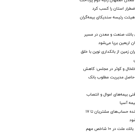
معدن اصفهان رتبه دوم پرداخت
طرار استان را كسب كرد
هیئت رئیسه سندیکای بیمه‌گران
انك صنعت و معدن در مسیر
ان اربعین برپا می‌شود
ان زمین از بانکداری نوین با خلق
خلخال و کوثر در مجلس: کاهش
زی حاصل مدیریت مطلوب بانک
نی بیمه‌های اموال و انتصاب
یمه آسیا
مغایرت‌ باقیمانده حساب‌های مشتریان تا ۱۷
ود
جایگاه نخست بانك ملت در 10 شاخص مهم