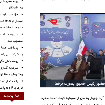
پیام مدیرعامل
روز خبرنگار
حق بیمه تولید
به مدت مشابه س
سرپرست اداره 
منصوب شد
به شرکت «بهینه‌س
ریسک‌های نگهد
سرمایه گذاری 
روش‌های حفظ ار
بانک تجارت، تأ
فازهای ۴ و ۵ پارس جنوبی
اخبار پربازدید
آزاد چابهار به نقل از سرمایه فردا، محمدسعید
‌های منطقه چابهار به مناسبت دهه فجر که با حضور