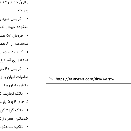
ما
وبملت
افزایش سرمایه
مفقوده جهش تأمی
فروش 
سه‌ماهه از 81 همت
کیفیت خدمات ب
استانداری قم قرا
افزا
صادرات ایران برا
دانش بنیان ها
بانک تجارت، تأ
فازهای ۴ و ۵ پارس جنوبی
بانک گردشگری 
خدماتی، همراه زا
تاکید بیمه‌کوث