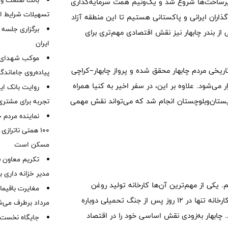
بانك صنعت و 
یرساخت‌ها شروع شد و یک‌ونیم همت سرمایه‌گذاری
تسهیلات شرایط اض
گذاران ایرانی و پاکستانی هستیم تا این منطقه آزاد
برگزاری جلسه 
از بندر چابهار نیز نقش اقتصادی مهم‌تری برای
ایران
موكب شهدای ب
ریخی مردم چابهار محقق شده و پرواز چابهار–کراچی
پیاده‌روی جاماندگ
ار می‌شود. علاوه بر این، در سفر اخیر به کنیا همراه
روایت بانک ایر
یستان‌وبلوچستان انجام شد که می‌تواند نقش مهمی
تجربه برای مشتری
نماینده مردم 
۱۰۰ همتی ناترا
مسکن است
تکریم معاون ف
مدیر خزانه داری ب
یم. یکی از مهم‌ترین آن‌ها کارخانه تولید روغن
خوراکی بود که حدود هشت سال تعطیل بود. با حمایت دولت، این کارخانه تنها در ۱۲ روز پس از جنگ تحمیلی دوباره
مرداد برطرف می‌ش
 چابهار به‌زودی نقش اساسی خود را در اقتصاد