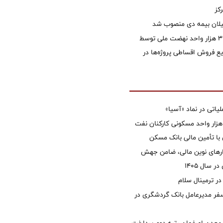
کز
یلان بیمه دی منصوب شد
تأمین مالی ۳۹۶ هزار واحد نهضت ملی توسط
 فروش اقساطی پروژه‌ها در
تی در نماد «آسیا»
غاز ساخت ۲ هزار واحد مسکونی کارکنان نفت
با تأمین مالی بانک مسکن
زارهای نوین مالی، ضامن جهش
 سال 1405
 ترمینال سلام
فر مدیرعامل بانک گردشگری در