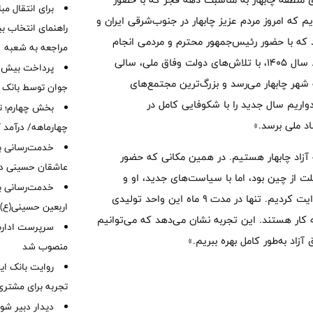
برای انتقال مب
که امروز مردم عزیز چابهار در جنوب‌شرقی ایران و
راهنمای انتخاب بین
د که با حضور رئیس‌جمهور محترم و مردمی انجام
مراجعه به شعبه
می‌شود. این اتفاقات نویدبخش آینده‌ای ارزشمند برای چابهار است. سال ۱۴۰۵، با تلاش‌های دولت وفاق ملی، سالی
شهر چابهار می‌رسد و بزرگ‌ترین مجتمع‌های
جوان توسط بانک م
دواریم سال جدید را با شکوفایی کامل در
بخش چهارم؛ تح
اد ملی برسد.»
چهارماهه/ درآمد کارمزدی
خدمت‌رسانی با
ی در بندر و منطقه آزاد چابهار هستیم. در همین مکانی که حضور
عاشقان حسینی در 
ت از چین بود، اما با سیاست‌های جدید، او و
خدمت‌رسانی به
بسیاری از واردکنندگان را به سمت تولید و مونتاژ در مناطق آزاد هدایت کردیم. تنها در مدت ۹ ماه این واحد تولیدی
اربعین حسینی(ع)
 در آن مشغول به کار هستند. این تجربه نشان می‌دهد که می‌توانیم
سرپرست اداره 
اد به‌طور کامل بهره ببریم.»
منصوب شد
روایت بانک ایر
تجربه برای مشتری
دیدار دبیر شور