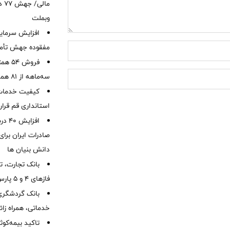
ما
وبملت
افزایش سرمایه
مفقوده جهش تأمی
فروش 
سه‌ماهه از 81 همت
کیفیت خدمات ب
استانداری قم قرا
افزا
صادرات ایران برا
دانش بنیان ها
بانک تجارت، تأ
فازهای ۴ و ۵ پارس جنوبی
بانک گردشگری 
خدماتی، همراه زا
تاکید بیمه‌کوث