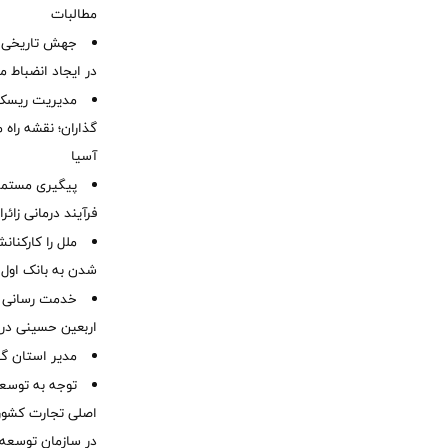
مطالبات ‌
جهش تاریخی 
در ایجاد انضباط م
مدیریت ریسک و
گذاران؛ نقشه راه 
آسیا
پیگیری مستمر 
فرآیند درمانی زائر
ملل را کارکنان
شدن به بانک او
خدمت رسانی ش
اربعین حسینی در 
‌مدیر استان گ
توجه به توسع
اصلی تجارت کشور/
در سازمان توسعه