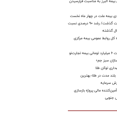
 بیمه البرز به مناسبت فرارسیدن
ی بیمه ملت در چهار ماه نخست
امسال از 14.5 همت گذشت/ رشد 90 درصدی نسبت
ال گذشته
كل روابط عمومی بیمه مركزی
پرداخت خسارت ۶ میلیارد تومانی بیمه تجارت‌نو
ازان سبز جم»
اری توکن طلا
بلند مدت در طلا؛ بهترین
زش سرمایه
مین‌کننده مالی پروژه بازسازی