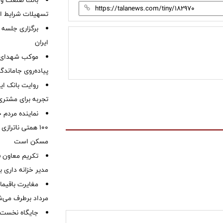
بانك صنعت و 
تسهیلات شرایط اض
برگزاری جلسه 
ایران
موكب شهدای ب
پیاده‌روی جاماندگ
روایت بانک ایر
تجربه برای مشتری
نماینده مردم 
۱۰۰ همتی ناترا
مسکن است
تکریم معاون ف
مدیر خزانه داری ب
مرداد برطرف می‌ش