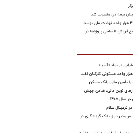
کز
یلان بیمه دی منصوب شد
تأمین مالی ۳۹۶ هزار واحد نهضت ملی توسط
 فروش اقساطی پروژه‌ها در
تی در نماد «آسیا»
غاز ساخت ۲ هزار واحد مسکونی کارکنان نفت
با تأمین مالی بانک مسکن
زارهای نوین مالی، ضامن جهش
 سال 1405
 ترمینال سلام
فر مدیرعامل بانک گردشگری در