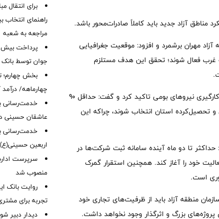
برای انتقال مب
راهنمای انتخاب بین
د مناطق آزاد جدید باید کاملاً صادرات‌محور باشد.
مراجعه به شعبه
 آزاد مهران برشمرد و افزود: موقعیت جغرافیایی
 به غرب فعال شوند؛ تحقق این هدف مستلزم
جوان توسط بانک م
.
بخش چهارم؛ تح
چهارماهه/ درآمد کارمزدی
دبیر شورای‌عالی مناطق آزاد و ویژه اقتصادی همچنین بر ضرورت به‌کارگیری نیروهای بومی تاکید کرد و گفت: حداقل ۹۰
خدمت‌رسانی با
ی و تحصیل‌کرده استان انتخاب شوند، چراکه این
عاشقان حسینی در 
خدمت‌رسانی به
اربعین حسینی(ع)
 حداکثر تا دو ماه آینده سامانه ثبت شرکت‌ها در
سرپرست اداره 
الیت خود را آغاز کند. همچنین استقرار گمرک
منصوب شد
روری است.
روایت بانک ایر
ازمان منطقه آزاد باید از ظرفیت‌های تجاری خود
تجربه برای مشتری
ی پروژه‌های بزرگ و اثرگذار وجود نخواهد داشت.
دیدار دبیر شور