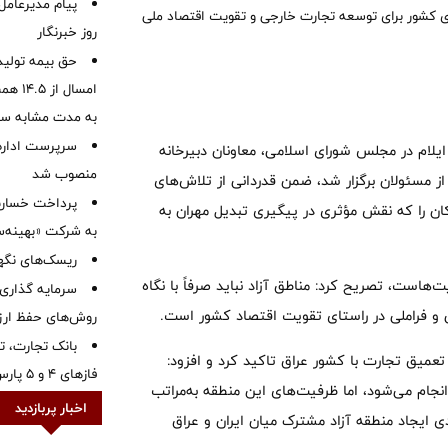
پیام مدیرعامل
ای کشور برای توسعه تجارت خارجی و تقویت اقتصاد ملی
روز خبرنگار
حق بیمه تولید
به مدت مشابه س
سرپرست اداره 
یلام در مجلس شورای اسلامی، معاونان دبیرخانه
منصوب شد
ز مسئولان برگزار شد، ضمن قدردانی از تلاش‌های
کان را که نقش مؤثری در پیگیری تبدیل مهران به
به شرکت «بهینه‌س
ریسک‌های نگهد
ت‌هاست، تصریح کرد: مناطق آزاد نباید صرفاً با نگاه
سرمایه گذاری 
لی و فراملی در راستای تقویت اقتصاد کشور است.
روش‌های حفظ ار
بانک تجارت، تأ
عمیق تجارت با کشور عراق تاکید کرد و افزود:
فازهای ۴ و ۵ پارس جنوبی
نجام می‌شود، اما ظرفیت‌های این منطقه به‌مراتب
اخبار پربازدید
ی ایجاد منطقه آزاد مشترک میان ایران و عراق