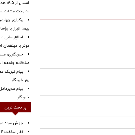
به مدت مشابه س
برگزاری چهار
بیمه البرز با رؤ
اطلاع‌رسانی و ا
موثر با ذینفعان 
خبرنگاری، مسئ
صادقانه جامعه ا
پیام تبریک م
روز خبرنگار
پیام مدیرعامل
خبرنگار
پر بحث ترین
جهش سود عملیا
آ