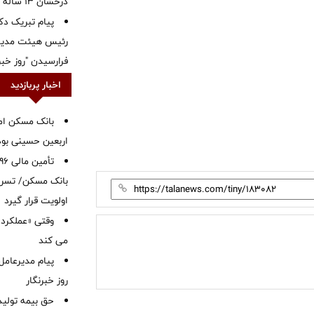
درخشان ۱۳ ساله
پیام تبریک دک
رئیس هیئت مدیره
فرارسیدن "روز خبرن
اخبار پربازدید
بانک مسکن ام
اربعین حسینی بود
بانک مسکن/ تسریع
اولویت قرار گیرد
وقتی «عملکرد» 
می کند
پیام مدیرعامل
روز خبرنگار
حق بیمه تولید