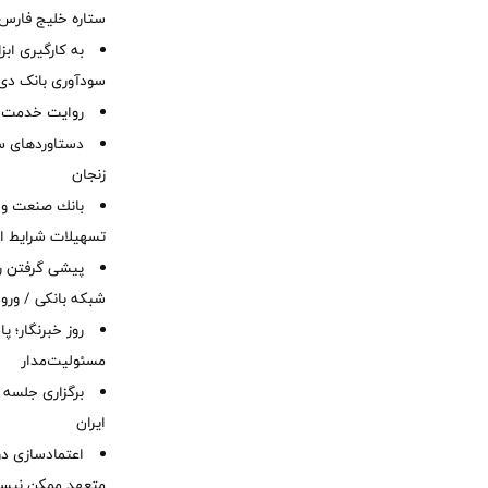
ستاره خلیج فارس 
به کارگیری اب
سودآوری بانک دی در
روایت خدمت در
دستاوردهای س
زنجان
بانك صنعت و 
تسهیلات شرایط اض
پیشی گرفتن رش
شبکه بانکی / ورود
روز خبرنگار؛ 
مسئولیت‌مدار
برگزاری جلسه 
ایران
اعتمادسازی در
متعهد ممکن نیس