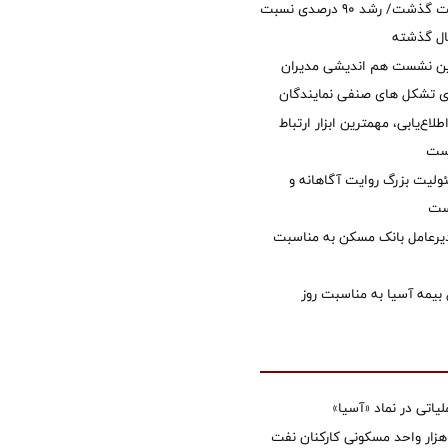
امسال از 14.5 همت گذشت/ رشد 90 درصدی نسبت
ال گذشته
مین نشست هم اندیشی مدیران
سای تشکل های صنفی نمایندگان
طلاع‌یابی، مهمترین ابزار ارتباط
است
ولیت بزرگ روایت آگاهانه و
ست
دیرعامل بانک مسکن به مناسبت
 بیمه آسیا به مناسبت روز
تی در نماد «آسیا»
غاز ساخت ۲ هزار واحد مسکونی کارکنان نفت