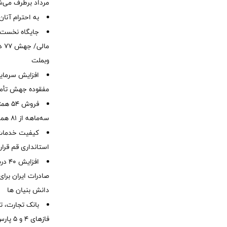
مرداد برطرف می‌ش
به احترام آنان
ما
وبملت
افزایش سرمایه
مفقوده جهش تأمی
فروش 
سه‌ماهه از 81 همت
کیفیت خدمات ب
استانداری قم قرا
افزا
صادرات ایران برا
دانش بنیان ها
بانک تجارت، تأ
فازهای ۴ و ۵ پارس جنوبی