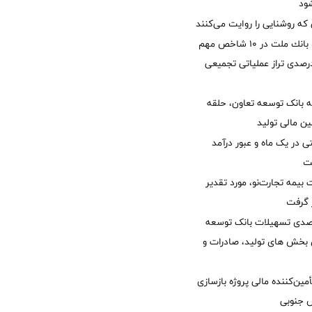
ود
 که روشنایی را روایت می‌کنند
جایگاه نخست بانك ملت در 10 شاخص مهم
لی/ جهش 77 درصدی تراز عملیاتی تجمیعی
 بانک توسعه تعاون، حلقه
ن مالی تولید
54 همتی در یک ماه و عبور درآمد
یمه تجارت‌نو، مورد تقدیر
ر گرفت
یش 40 درصدی تسهیلات بانک توسعه
ی بخش های تولید، صادرات و
مین‌کننده مالی پروژه بازسازی