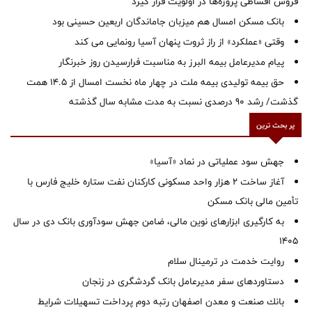
فروش اقساطی پروژه‌ها در اولویت قرار گیرد
بانک مسکن امسال هم میزبان جاماندگان اربعین حسینی بود
وقتی «عملکرد» از راز ثروت پنهان آسیا رونمایی می کند
پیام مدیرعامل بیمه البرز به مناسبت فرارسیدن روز خبرنگار
حق بیمه تولیدی بیمه ملت در چهار ماه نخست امسال از 14.5 همت
گذشت/ رشد 90 درصدی نسبت به مدت مشابه سال گذشته
پر بحث ترین
جهش سود عملیاتی در نماد «آسیا»
آغاز ساخت ۲ هزار واحد مسکونی کارکنان نفت ستاره خلیج فارس با
تأمین مالی بانک مسکن
به کارگیری ابزارهای نوین مالی، ضامن جهش سودآوری بانک دی در سال
1405
روایت خدمت در ترمینال سلام
دستاوردهای سفر مدیرعامل بانک گردشگری در زنجان
بانك صنعت و معدن اصفهان رتبه دوم پرداخت تسهیلات شرایط