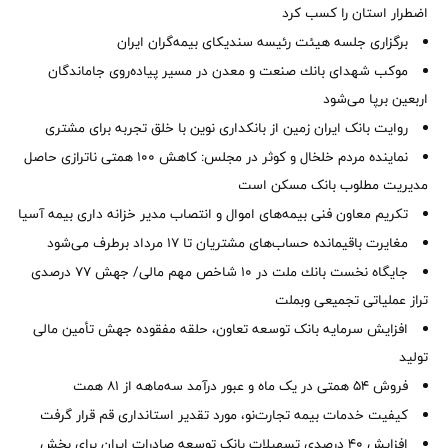
اضطرار استان را كسب كرد
برگزاری جلسه هیئت رئیسه سندیکای بیمه‌گران ایران
موكب شهدای بانك صنعت و معدن در مسیر پیاده‌روی جاماندگان
اربعین برپا می‌شود
روایت بانک ایران زمین از بانکداری نوین با خلق تجربه برای مشتری
نماینده مردم خلخال و کوثر در مجلس: کاهش ۱۰۰ همتی ناترازی حاصل
مدیریت مطلوب بانک مسکن است
تکریم معاون فنی بیمه‌های اموال و انتصاب مدیر خزانه داری بیمه آسیا
مغایرت‌ باقیمانده حساب‌های مشتریان تا ۱۷ مرداد برطرف می‌شود
جایگاه نخست بانك ملت در 10 شاخص مهم مالی/ جهش 77 درصدی
تراز عملیاتی تجمیعی وبملت
افزایش سرمایه بانک توسعه تعاون، حلقه مفقوده جهش تأمین مالی
تولید
فروش 54 همتی در یک ماه و عبور درآمد سه‌ماهه از 81 همت
کیفیت خدمات بیمه تجارت‌نو، مورد تقدیر استانداری قم قرار گرفت
افزایش 40 درصدی تسهیلات بانک توسعه صادرات ایران برای بخش