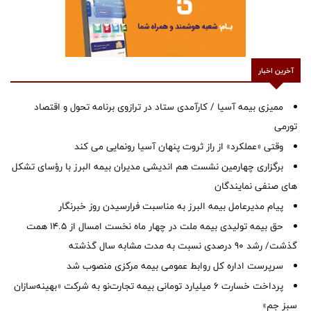
آخرین اخبار
ممیزی بیمه آسیا / کارآمدی ستاد در ترازوی برنامه تحول و اقتصاد
تورمی
وقتی «عملکرد» از راز ثروت پنهان آسیا رونمایی می کند
برگزاری چهارمین نشست هم اندیشی مدیران بیمه البرز با رؤسای تشکل
های صنفی نمایندگان
پیام مدیرعامل بیمه البرز به مناسبت فرارسیدن روز خبرنگار
حق بیمه تولیدی بیمه ملت در چهار ماه نخست امسال از 14.5 همت
گذشت/ رشد 90 درصدی نسبت به مدت مشابه سال گذشته
سرپرست اداره كل روابط عمومی بیمه مركزی منصوب شد
پرداخت خسارت ۶ میلیارد تومانی بیمه تجارت‌نو به شرکت «بهینه‌سازان
سبز جم»