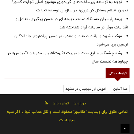
توجه به توسعه زیرساخت‌های کریدوری موضوع اصلی تجارت کشور/
تدوین «نظام مسائل کریدوری» در سازمان توسعه تجارت
بیمه پارسیان دستگاه منتخب بیمه ای در حسن پیگیری، تعامل و
اقدامات موثر در سامانه فواد شناخته شد
موكب شهدای بانك صنعت و معدن در مسیر پیاده‌روی جاماندگان
اربعین برپا می‌شود
رشد چشمگیر منابع تحت مدیریت «ثروت‌آفرین تمدن» و «آتیمس» در
چهارماهه نخست سال
تبلیغات متنی
طلا آنلاین
اموزش ارز دیجیتال در مشهد
درباره ما
تماس با ما
تمامی حقوق برای وبسایت "طلانیوز" محفوظ است و نقل مطالب تنها با ذکر منبع
مجاز است