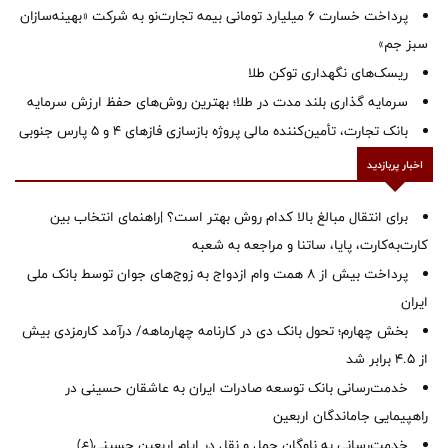
پرداخت خسارت ۶ میلیارد تومانی بیمه تجارت‌نو به شرکت «بهینه‌سازان
سبز جم»
ریسک‌های نگهداری توکن طلا
سرمایه گذاری بلند مدت در طلا؛ بهترین روش‌های حفظ ارزش سرمایه
بانک تجارت، تأمین‌کننده مالی پروژه بازسازی فازهای ۴ و ۵ پارس جنوبی
اخبار پربازدید
برای انتقال مبالغ بالا کدام روش بهتر است؟ |راهنمای انتخاب بین
کارت‌به‌کارت، پایا، ساتنا و مراجعه به شعبه
پرداخت بیش از ۸ همت وام ازدواج به زوج‌های جوان توسط بانک ملی
ایران
بخش چهارم؛ تحول بانک دی در کارنامه چهارماهه/ درآمد کارمزدی بیش
از ۴.۵ برابر شد
خدمت‌رسانی بانک توسعه صادرات ایران به عاشقان حسینی در
راهپیمایی جاماندگان اربعین
خدمت‌رسانی به ناوگان حمل و نقل در ایام اربعین حسینی(ع)