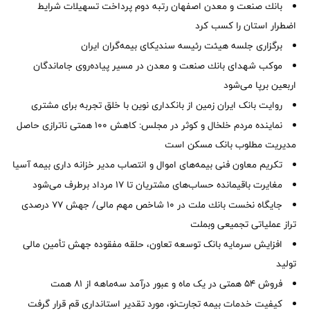
بانك صنعت و معدن اصفهان رتبه دوم پرداخت تسهیلات شرایط
اضطرار استان را كسب كرد
برگزاری جلسه هیئت رئیسه سندیکای بیمه‌گران ایران
موكب شهدای بانك صنعت و معدن در مسیر پیاده‌روی جاماندگان
اربعین برپا می‌شود
روایت بانک ایران زمین از بانکداری نوین با خلق تجربه برای مشتری
نماینده مردم خلخال و کوثر در مجلس: کاهش ۱۰۰ همتی ناترازی حاصل
مدیریت مطلوب بانک مسکن است
تکریم معاون فنی بیمه‌های اموال و انتصاب مدیر خزانه داری بیمه آسیا
مغایرت‌ باقیمانده حساب‌های مشتریان تا ۱۷ مرداد برطرف می‌شود
جایگاه نخست بانك ملت در 10 شاخص مهم مالی/ جهش 77 درصدی
تراز عملیاتی تجمیعی وبملت
افزایش سرمایه بانک توسعه تعاون، حلقه مفقوده جهش تأمین مالی
تولید
فروش 54 همتی در یک ماه و عبور درآمد سه‌ماهه از 81 همت
کیفیت خدمات بیمه تجارت‌نو، مورد تقدیر استانداری قم قرار گرفت