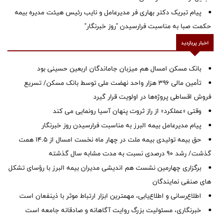
پیام تبریک دکتر بهاری فر مدیرعامل و نایب رئیس هیئت مدیره بیمه
حکمت صبا به مناسبت فرارسیدن "روز خبرنگار"
اخبار پربازدید
بانک مسکن امسال هم میزبان جاماندگان اربعین حسینی بود
تأمین مالی ۳۹۶ هزار واحد نهضت ملی توسط بانک مسکن/ تسریع
فروش اقساطی پروژه‌ها در اولویت قرار گیرد
وقتی «عملکرد» از راز ثروت پنهان آسیا رونمایی می کند
پیام مدیرعامل بیمه البرز به مناسبت فرارسیدن روز خبرنگار
حق بیمه تولیدی بیمه ملت در چهار ماه نخست امسال از 14.5 همت
گذشت/ رشد 90 درصدی نسبت به مدت مشابه سال گذشته
برگزاری چهارمین نشست هم اندیشی مدیران بیمه البرز با رؤسای تشکل
های صنفی نمایندگان
اطلاع‌رسانی و اطلاع‌یابی، مهمترین ابزار ارتباط موثر با ذینفعان است
خبرنگاری، مسئولیت بزرگ روایت آگاهانه و صادقانه جامعه است