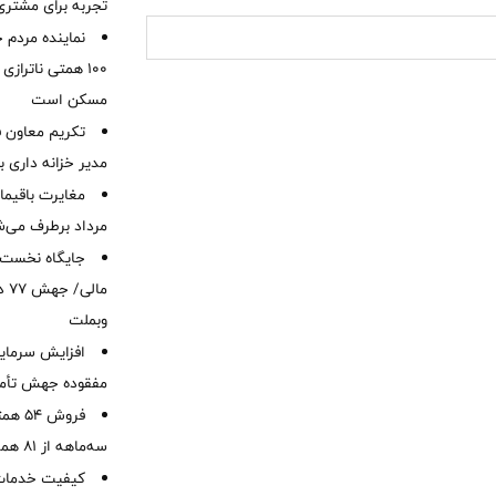
تجربه برای مشتری
نماینده مردم 
۱۰۰ همتی ناترا
مسکن است
تکریم معاون ف
مدیر خزانه داری ب
مرداد برطرف می‌ش
ما
وبملت
افزایش سرمایه
مفقوده جهش تأمی
فروش 
سه‌ماهه از 81 همت
کیفیت خدمات ب