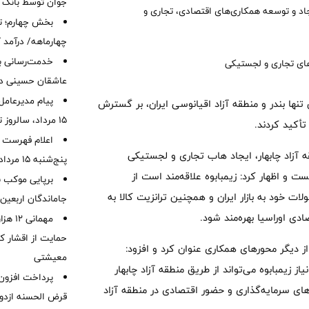
جوان توسط بانک م
یجاد و توسعه همکاری‌های اقتصادی، تجاری و
بخش چهارم؛ تح
چهارماهه/ درآمد کارمزدی
خدمت‌رسانی با
عاشقان حسینی در 
پیام مدیرعامل
 تنها بندر و منطقه آزاد اقیانوسی ایران، بر گسترش
15 مرداد، سالروز تأسیس بانک
أکید کردند.
اعلام فهرست ش
ه آزاد چابهار، ایجاد هاب تجاری و لجستیکی
پنج‌شنبه 15 مرداد ماه 1405
ت و اظهار کرد: زیمبابوه علاقه‌مند است از
برپایی موکب ب
ت خود به بازار ایران و همچنین ترانزیت کالا به
جاماندگان اربعین
ی اوراسیا بهره‌مند شود.
مهمانی
حمایت از اقشار کم
 از دیگر محورهای همکاری عنوان کرد و افزود:
معیشتی
 زیمبابوه می‌تواند از طریق منطقه آزاد چابهار
ی سرمایه‌گذاری و حضور اقتصادی در منطقه آزاد
قرض الحسنه ازدوا