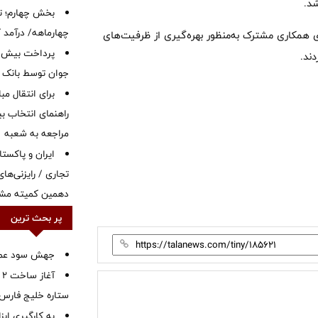
شد.
بخش چهارم؛ تح
چهارماهه/ درآمد کارمزدی
های همکاری مشترک به‌منظور بهره‌گیری از ظرفیت‌های
ند.
جوان توسط بانک م
برای انتقال مب
راهنمای انتخاب بین
مراجعه به شعبه
ایران و پاکست
تجاری / رایزنی‌های
دهمین کمیته مشت
پر بحث ترین
جهش سود عملیا
آ
ستاره خلیج فارس 
به کارگیری اب