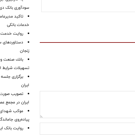
سودآوری بانک دی در
تاکید مدیرعامل
خدمات بانکی
روایت خدمت در
دستاوردهای س
زنجان
بانك صنعت و 
تسهیلات شرایط اض
برگزاری جلسه 
ایران
ایران در مجمع عم
موكب شهدای ب
پیاده‌روی جاماندگ
روایت بانک ایر