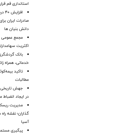
استانداری قم قرا
افزا
صادرات ایران برا
دانش بنیان ها
مجمع عمومی عا
اکثریت سهامداران
بانک گردشگری 
خدماتی، همراه زا
تاکید بیمه‌کوث
مطالبات ‌
جهش تاریخی 
در ایجاد انضباط م
مدیریت ریسک و
گذاران؛ نقشه راه 
آسیا
پیگیری مستمر 