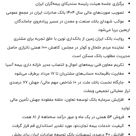
برگزاری جلسه هیئت رئیسه سندیکای بیمه‌گران ایران
تصویب صورت‌های مالی سال ۱۴۰۴ بانک صادرات ایران در مجمع عمومی
موكب شهدای بانك صنعت و معدن در مسیر پیاده‌روی جاماندگان
اربعین برپا می‌شود
روایت بانک ایران زمین از بانکداری نوین با خلق تجربه برای مشتری
نماینده مردم خلخال و کوثر در مجلس: کاهش ۱۰۰ همتی ناترازی حاصل
مدیریت مطلوب بانک مسکن است
تکریم معاون فنی بیمه‌های اموال و انتصاب مدیر خزانه داری بیمه آسیا
مغایرت‌ باقیمانده حساب‌های مشتریان تا ۱۷ مرداد برطرف می‌شود
جایگاه نخست بانك ملت در 10 شاخص مهم مالی/ جهش 77 درصدی
تراز عملیاتی تجمیعی وبملت
افزایش سرمایه بانک توسعه تعاون، حلقه مفقوده جهش تأمین مالی
تولید
فروش 54 همتی در یک ماه و عبور درآمد سه‌ماهه از 81 همت
کیفیت خدمات بیمه تجارت‌نو، مورد تقدیر استانداری قم قرار گرفت
افزایش 40 درصدی تسهیلات بانک توسعه صادرات ایران برای بخش