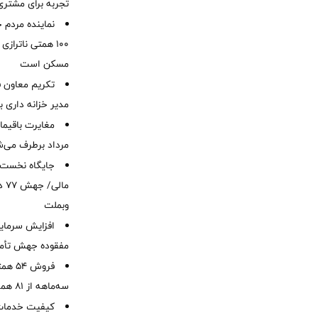
تجربه برای مشتری
نماینده مردم 
۱۰۰ همتی ناترا
مسکن است
تکریم معاون ف
مدیر خزانه داری ب
مرداد برطرف می‌ش
ما
وبملت
افزایش سرمایه
مفقوده جهش تأمی
فروش 
سه‌ماهه از 81 همت
کیفیت خدمات ب