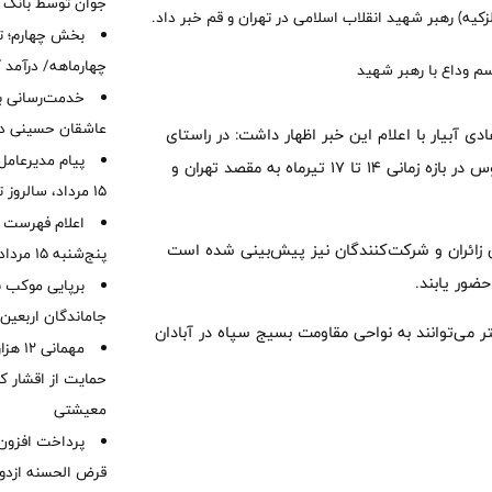
جوان توسط بانک م
کیه) رهبر شهید انقلاب اسلامی در تهران و قم خبر داد.
بخش چهارم؛ تح
چهارماهه/ درآمد کارمزدی
خدمت‌رسانی با
عاشقان حسینی در 
ادی آبیار با اعلام این خبر اظهار داشت: در راستای
پیام مدیرعامل
تسهیل حضور مردم منطقه در این مراسم، بیش از ۳۰ دستگاه اتوبوس در بازه زمانی ۱۴ تا ۱۷ تیرماه به مقصد تهران و
15 مرداد، سالروز تأسیس بانک
اعلام فهرست ش
ن زائران و شرکت‌کنندگان نیز پیش‌بینی شده است
پنج‌شنبه 15 مرداد ماه 1405
حضور یابند.
برپایی موکب ب
جاماندگان اربعین
تر می‌توانند به نواحی مقاومت بسیج سپاه در آبادان
مهمانی
حمایت از اقشار کم
معیشتی
قرض الحسنه ازدوا