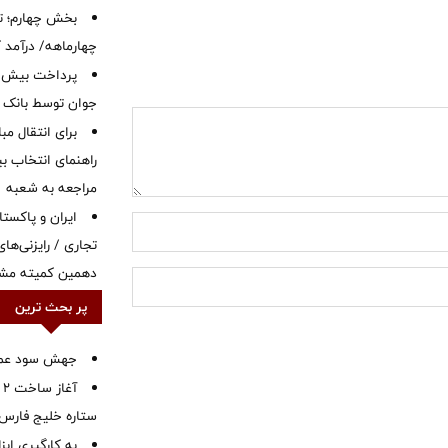
بخش چهارم؛ تح
چهارماهه/ درآمد کارمزدی
جوان توسط بانک م
برای انتقال مب
راهنمای انتخاب بین
مراجعه به شعبه
ایران و پاکست
تجاری / رایزنی‌های
دهمین کمیته مشت
پر بحث ترین
جهش سود عملیا
آ
ستاره خلیج فارس 
به کارگیری اب