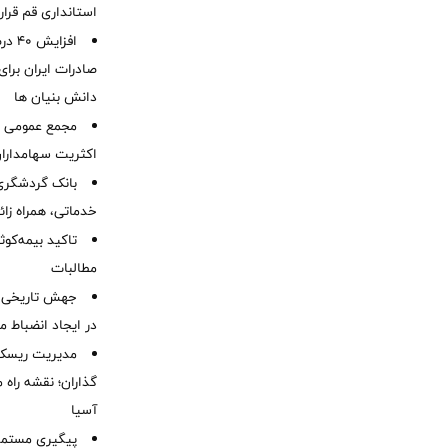
استانداری قم قرا
افزا
صادرات ایران برا
دانش بنیان ها
مجمع عمومی عا
اکثریت سهامداران
بانک گردشگری 
خدماتی، همراه زا
تاکید بیمه‌کوث
مطالبات ‌
جهش تاریخی 
در ایجاد انضباط م
مدیریت ریسک و
گذاران؛ نقشه راه 
آسیا
پیگیری مستمر 