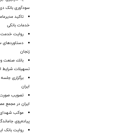
سودآوری بانک دی در
تاکید مدیرعامل
خدمات بانکی
روایت خدمت در
دستاوردهای س
زنجان
بانك صنعت و 
تسهیلات شرایط اض
برگزاری جلسه 
ایران
ایران در مجمع عم
موكب شهدای ب
پیاده‌روی جاماندگ
روایت بانک ایر