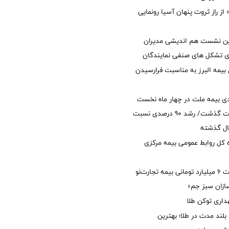
از راز ثروت پنهان آسیا رونمایی
مین نشست هم اندیشی مدیران
سای تشکل های صنفی نمایندگان
 بیمه البرز به مناسبت فرارسیدن
ی بیمه ملت در چهار ماه نخست
امسال از 14.5 همت گذشت/ رشد 90 درصدی نسبت
ال گذشته
كل روابط عمومی بیمه مركزی
پرداخت خسارت ۶ میلیارد تومانی بیمه تجارت‌نو
ازان سبز جم»
اری توکن طلا
بلند مدت در طلا؛ بهترین