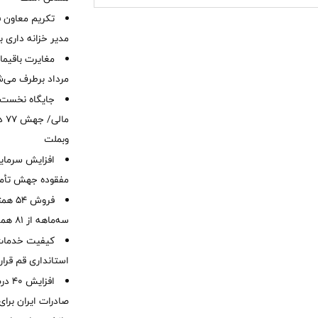
تکریم معاون ف
مدیر خزانه داری ب
مرداد برطرف می‌ش
ما
وبملت
افزایش سرمایه
مفقوده جهش تأمی
فروش 
سه‌ماهه از 81 همت
کیفیت خدمات ب
استانداری قم قرا
افزا
صادرات ایران برا