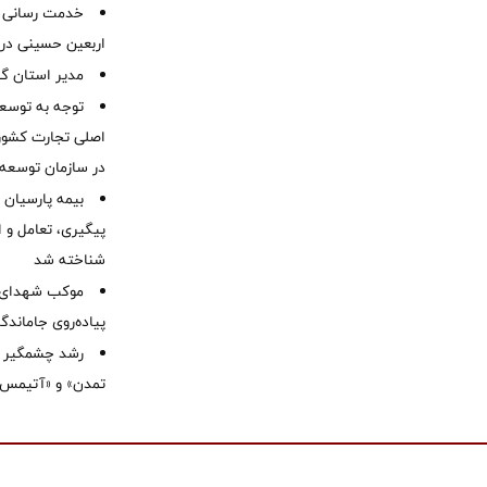
خدمت رسانی ش
اربعین حسینی در 
‌مدیر استان گ
توجه به توسع
اصلی تجارت کشور/
در سازمان توسعه
بیمه پارسیان
پیگیری، تعامل و ا
شناخته شد
موكب شهدای ب
پیاده‌روی جاماندگ
رشد چشمگیر م
تمدن» و «آتیمس»