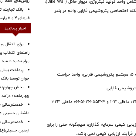
روش‌های حفظ ار
ذخیره سازی در مخازن و همچنین احداث بخش های جانبی مخازن شامل واحد تولید نیتروژن، دیوار حائل (Dike Wall)،
بانک تجارت، تأ
له اختصاصی پتروشیمی فارابی واقع در بندر
فازهای ۴ و ۵ پارس جنوبی
اخبار پربازدید
برای انتقال مب
راهنمای انتخاب بین
مراجعه به شعبه
ت
جوان توسط بانک م
بخش چهارم؛ تح
چهارماهه/ درآمد کارمزدی
در صورت نیاز به کسب اطلاعات بیشتر با تلفن های ۷-۸۸۷۷۶۴۷۶-۰۲۱ داخلی ۱۲۳ و ۴-۵۲۲۶۲۵۵۳-۰۶۱ داخلی ۳۲۳
خدمت‌رسانی با
عاشقان حسینی در 
خدمت‌رسانی به
زیابی کیفی سرمایه گذاران، هیچگونه حقی را برای
اربعین حسینی(ع)
ر فرآیند ارزیابی کیفی نمی باشد.