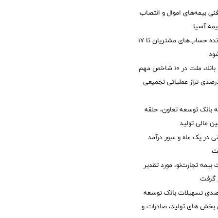
نی بیمه‌های اموال و انتصاب
یمه آسیا
مغایرت‌ باقیمانده حساب‌های مشتریان تا ۱۷
ود
جایگاه نخست بانك ملت در 10 شاخص مهم
لی/ جهش 77 درصدی تراز عملیاتی تجمیعی
 بانک توسعه تعاون، حلقه
ن مالی تولید
54 همتی در یک ماه و عبور درآمد
یمه تجارت‌نو، مورد تقدیر
ر گرفت
یش 40 درصدی تسهیلات بانک توسعه
ی بخش های تولید، صادرات و