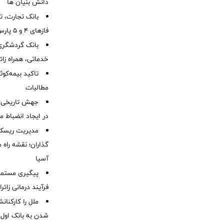
دانش بنیان ها
بانک تجارت، تأ
فازهای ۴ و ۵ پارس جنوبی
بانک گردشگری 
خدماتی، همراه زا
تاکید بیمه‌کوث
مطالبات ‌
جهش تاریخی 
در ایجاد انضباط م
مدیریت ریسک و
گذاران؛ نقشه راه 
آسیا
پیگیری مستمر 
فرآیند درمانی زائر
ملل را کارکنان
شدن به بانک او