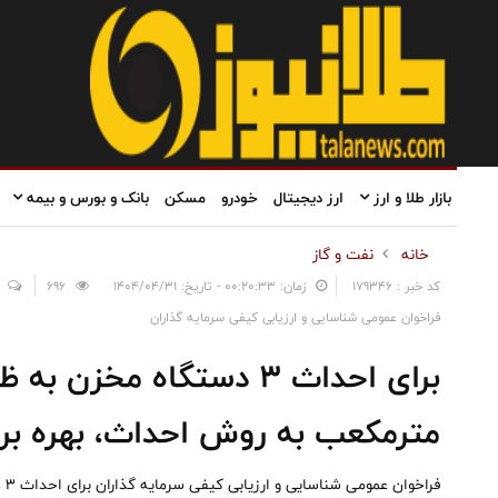
بازار طلا و ارز
ارز دیجیتال
خودرو
مسکن
بانک و بورس و بیمه
خانه
نفت و گاز
کد خبر : 179346
زمان: ۰۰:۲۰:۳۳ - تاریخ: ۱۴۰۴/۰۴/۳۱
696
فراخوان عمومی شناسایی و ارزیابی کیفی سرمایه گذاران
مترمکعب به روش احداث، بهره برداری و