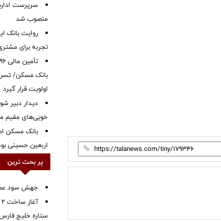
سرپرست اداره 
منصوب شد
روایت بانک ایر
تجربه برای مشتری
بانک مسکن/ تسریع
اولویت قرار گیرد
دیدار دبیر شور
خویی‌های مقیم مر
بانک مسکن ام
اربعین حسینی بود
پر بحث ترین
جهش سود عملیا
آ
ستاره خلیج فارس 