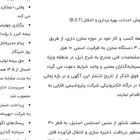
وقتی «عملکرد» 
می کند
برگزاری چهار
بیمه البرز با رؤ
عه کسب و کار خود در حوزه مخزن داری، از طریق
پیام مدیرعامل
جذب سرمایه و با مشارکت سرمایه گذار صلاحیتدار نسبت به احداث ۳ دستگاه مخزن به ظرفیت اسمی ۱۰ هزار
روز خبرنگار
 بهره برداری و انتقال (B.O.T) با شرایط و مشخصات فنی مندرج به شرح ذیل، در منطقه ویژه
حق بیمه تولید
رمایه‌گذاران معتبر و واجد شرایط دعوت می گردد
 الذکر از تاریخ انتشار این آگهی و در بازه زمانی
به مدت مشابه س
 مناقصه و مزایده در درگاه الکترونیکی شرکت پتروشیمی فارابی به
سرپرست اداره 
منصوب شد
به شرکت «بهینه‌س
احداث ۳ دستگاه مخزن ۱۰ هزار مترمکعبی از جنس کربن استیل با سقف شناور از جنس استنلس استیل، به قطر ۳۰
ریسک‌های نگهد
دنیاز بمنظور دریافت، ذخیره سازی و انتقال فرآورده قابل
سرمایه گذاری 