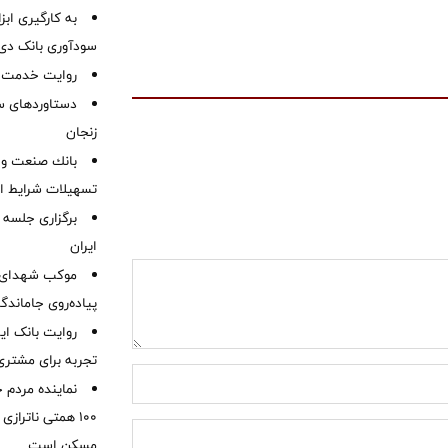
به کارگیری اب
سودآوری بانک دی در
روایت خدمت در
دستاوردهای س
زنجان
بانك صنعت و 
تسهیلات شرایط اض
برگزاری جلسه 
ایران
موكب شهدای ب
پیاده‌روی جاماندگ
روایت بانک ایر
تجربه برای مشتری
نماینده مردم 
۱۰۰ همتی ناترا
مسکن است