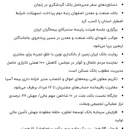
دستاوردهای سفر مدیرعامل بانک گردشگری در زنجان
بانك صنعت و معدن اصفهان رتبه دوم پرداخت تسهیلات شرایط
اضطرار استان را كسب كرد
برگزاری جلسه هیئت رئیسه سندیکای بیمه‌گران ایران
موكب شهدای بانك صنعت و معدن در مسیر پیاده‌روی جاماندگان
اربعین برپا می‌شود
روایت بانک ایران زمین از بانکداری نوین با خلق تجربه برای مشتری
نماینده مردم خلخال و کوثر در مجلس: کاهش ۱۰۰ همتی ناترازی حاصل
مدیریت مطلوب بانک مسکن است
تکریم معاون فنی بیمه‌های اموال و انتصاب مدیر خزانه داری بیمه آسیا
مغایرت‌ باقیمانده حساب‌های مشتریان تا ۱۷ مرداد برطرف می‌شود
جایگاه نخست بانك ملت در 10 شاخص مهم مالی/ جهش 77 درصدی
تراز عملیاتی تجمیعی وبملت
افزایش سرمایه بانک توسعه تعاون، حلقه مفقوده جهش تأمین مالی
تولید
فروش 54 همتی در یک ماه و عبور درآمد سه‌ماهه از 81 همت