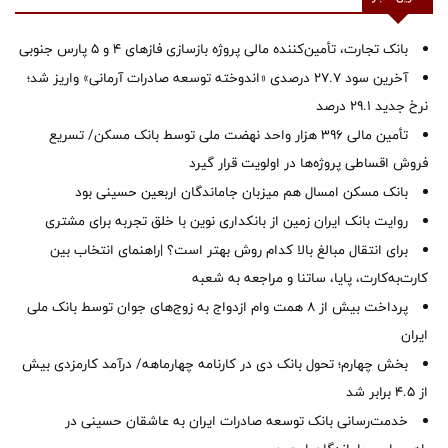
بانک تجارت، تأمین‌کننده مالی پروژه بازسازی فازهای ۴ و ۵ پارس جنوبی
آخرین سود ۲۷.۷ درصدی «اندوخته توسعه صادرات آرمانی» واریز شد؛
نرخ جدید ۲۹.۱ درصد
تأمین مالی ۳۹۶ هزار واحد نهضت ملی توسط بانک مسکن/ تسریع
فروش اقساطی پروژه‌ها در اولویت قرار گیرد
بانک مسکن امسال هم میزبان جاماندگان اربعین حسینی بود
روایت بانک ایران زمین از بانکداری نوین با خلق تجربه برای مشتری
برای انتقال مبالغ بالا کدام روش بهتر است؟ |راهنمای انتخاب بین
کارت‌به‌کارت، پایا، ساتنا و مراجعه به شعبه
پرداخت بیش از ۸ همت وام ازدواج به زوج‌های جوان توسط بانک ملی
ایران
بخش چهارم؛ تحول بانک دی در کارنامه چهارماهه/ درآمد کارمزدی بیش
از ۴.۵ برابر شد
خدمت‌رسانی بانک توسعه صادرات ایران به عاشقان حسینی در