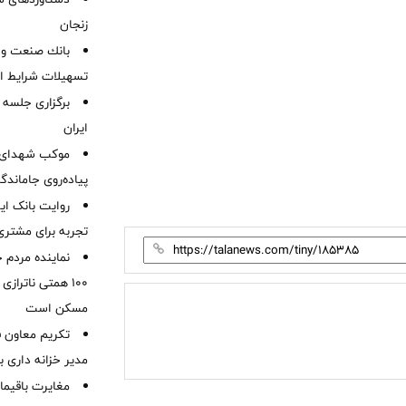
زنجان
بانك صنعت و 
تسهیلات شرایط اض
برگزاری جلسه 
ایران
موكب شهدای ب
پیاده‌روی جاماندگ
روایت بانک ایر
تجربه برای مشتری
نماینده مردم 
۱۰۰ همتی ناترا
مسکن است
تکریم معاون ف
مدیر خزانه داری ب