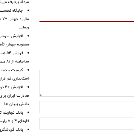
مرداد برطرف می‌ش
ما
وبملت
افزایش سرمایه
مفقوده جهش تأمی
فروش 
سه‌ماهه از 81 همت
کیفیت خدمات ب
استانداری قم قرا
افزا
صادرات ایران برا
دانش بنیان ها
بانک تجارت، تأ
فازهای ۴ و ۵ پارس جنوبی
بانک گردشگری 