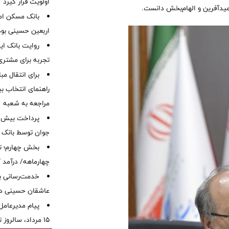
اولویت قرار گیرد
امیدآفرین و الهام‌بخش دانست.
بانک مسکن ام
اربعین حسینی بود
روایت بانک ایر
تجربه برای مشتری
برای انتقال مب
راهنمای انتخاب بین
مراجعه به شعبه
جوان توسط بانک م
بخش چهارم؛ تح
چهارماهه/ درآمد کارمزدی
خدمت‌رسانی با
عاشقان حسینی در 
پیام مدیرعامل
15 مرداد، سالروز تأسیس بانک