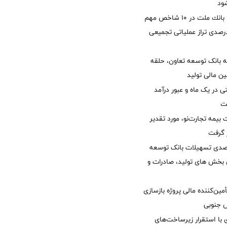
ود
جایگاه نخست بانك ملت در 10 شاخص مهم
لی/ جهش 77 درصدی تراز عملیاتی تجمیعی
 بانک توسعه تعاون، حلقه
ن مالی تولید
54 همتی در یک ماه و عبور درآمد
یمه تجارت‌نو، مورد تقدیر
ر گرفت
یش 40 درصدی تسهیلات بانک توسعه
ی بخش های تولید، صادرات و
مین‌کننده مالی پروژه بازسازی
با استقرار زیرساخت‌های