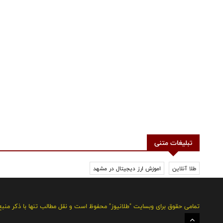
تبلیغات متنی
طلا آنلاین
اموزش ارز دیجیتال در مشهد
تمامی حقوق برای وبسایت "طلانیوز" محفوظ است و نقل مطالب تنها با ذکر منب