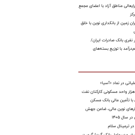
ایعالی مناطق آزاد با اعضای مجمع
کز
ان زمین از بانکداری نوین با خلق
 ۱۲ هزار نفری بانک صادرات ایران/
‌درآمد با توزیع بسته‌های
تی در نماد «آسیا»
غاز ساخت ۲ هزار واحد مسکونی کارکنان نفت
با تأمین مالی بانک مسکن
زارهای نوین مالی، ضامن جهش
 سال 1405
 ترمینال سلام
فر مدیرعامل بانک گردشگری در