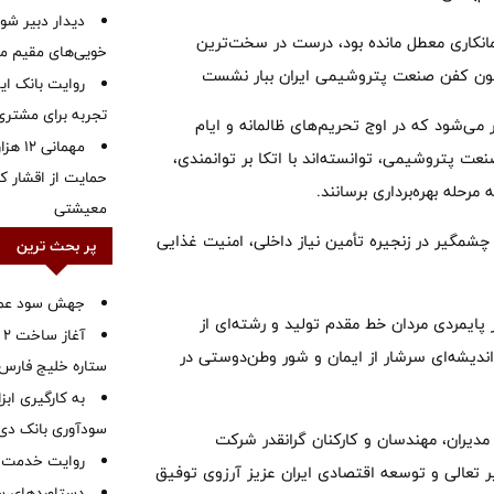
دیدار دبیر شور
مانکاری معطل مانده بود، درست در سخت‌ترین
خویی‌های مقیم مر
گون کفن صنعت پتروشیمی ایران ببار نشست
روایت بانک ایر
تجربه برای مشتری
می‌شود که در اوج تحریم‌های ظالمانه و ایام
مهمانی
ت پتروشیمی، توانسته‌اند با اتکا بر توانمندی،
حمایت از اقشار کم
 مرحله بهره‌برداری برسانند.
معیشتی
شمگیر در زنجیره تأمین نیاز داخلی، امنیت غذایی
پر بحث ترین
جهش سود عملیا
ایمردی مردان خط مقدم تولید و رشته‌ای از
آ
دیشه‌ای سرشار از ایمان و شور وطن‌دوستی در
ستاره خلیج فارس 
به کارگیری اب
سودآوری بانک دی در
دیران، مهندسان و کارکنان گرانقدر شرکت
روایت خدمت در
تعالی و توسعه اقتصادی ایران عزیز آرزوی توفیق
دستاوردهای س