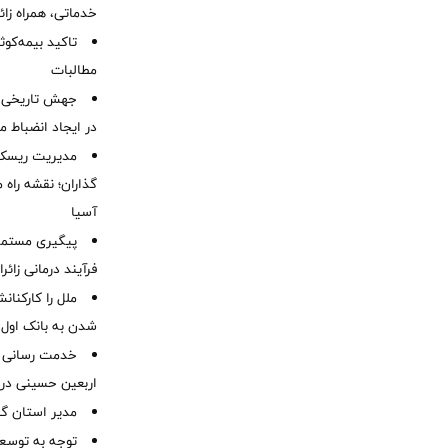
خدماتی، همراه زا
تاکید بیمه‌کوث
مطالبات ‌
جهش تاریخی 
در ایجاد انضباط م
مدیریت ریسک و
گذاران؛ نقشه راه 
آسیا
پیگیری مستمر 
فرآیند درمانی زائر
ملل را کارکنان
شدن به بانک او
خدمت رسانی ش
اربعین حسینی در 
‌مدیر استان گ
توجه به توسع