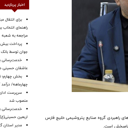
اخبار پربازدید
برای انتقال مب
راهنمای انتخاب بین
مراجعه به شعبه
جوان توسط بانک م
خدمت‌رسانی با
عاشقان حسینی در 
بخش چهارم؛ تح
چهارماهه/ درآمد کارمزدی
سرپرست اداره 
منصوب شد
خدمت‌رسانی به
اربعین حسینی(ع)
ح‌های راهبردی گروه صنایع پتروشیمی خلیج فارس
‌مدیر استان گ
لهام‌بخش است.