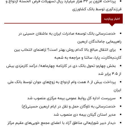
پرداخت افزون بر 32 هزار میلیارد ریال تسهیلات قرض الحسنه ازدواج و
فرزندآوری توسط بانک کشاورزی
اخبار پربازدید
خدمت‌رسانی بانک توسعه صادرات ایران به عاشقان حسینی در
راهپیمایی جاماندگان اربعین
برای انتقال مبالغ بالا کدام روش بهتر است؟ |راهنمای انتخاب بین
کارت‌به‌کارت، پایا، ساتنا و مراجعه به شعبه
بخش چهارم؛ تحول بانک دی در کارنامه چهارماهه/ درآمد کارمزدی بیش
از ۴.۵ برابر شد
پرداخت بیش از ۸ همت وام ازدواج به زوج‌های جوان توسط بانک ملی
ایران
سرپرست اداره کل روابط عمومی بیمه مرکزی منصوب شد
خدمت‌رسانی به ناوگان حمل و نقل در ایام اربعین حسینی(ع)
‌مدیر استان گیلان بیمه دی منصوب شد
دیدار دبیر شورایعالی مناطق آزاد با اعضای مجمع خویی‌های مقیم مرکز