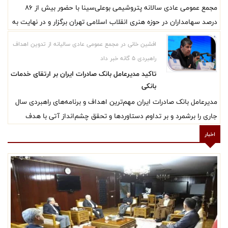
مجمع عمومی عادی سالانه پتروشیمی بوعلی‌سینا با حضور بیش از ۸۶
درصد سهامداران در حوزه هنری انقلاب اسلامی تهران برگزار و در نهایت به
ازای هر سهم ۴۵۰ تومان سود نقدی میان سهامداران تقسیم شد.
افشین خانی در مجمع عمومی عادی سالیانه از تدوین اهداف
مدیرعامل این شرکت همچنین از ثبت رکوردهای تازه در تولید و فروش و
راهبردی ۵ گانه خبر داد
عبور از چالش‌های تأمین خوراک و تعمیرات اساسی در سایه تحریم و جنگ
تاکید مدیرعامل بانک صادرات ایران بر ارتقای خدمات
اقتصادی خبر داد.
بانکی
مدیرعامل بانک صادرات ایران مهم‌ترین اهداف و برنامه‌های راهبردی سال
جاری را برشمرد و بر تداوم دستاوردها و تحقق چشم‌انداز آتی با هدف
ارتقای خدمت‌رسانی به مشتریان تاکید کرد.
اخبار