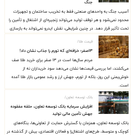
جنگ
آسیب جنگ به واحدهای صنعتی فقط به تخریب ساختمان و تجهیزات
محدود نمی‌شود و هر توقف تولید می‌تواند زنجیره‌ای از اشتغال و تأمین را
تحت تأثیر قرار دهد. در چنین شرایطی، نقش ایدرو نمی‌تواند به بازسازی
مستقیم کارخانه‌ها خلاصه شود. این سازمان توسعه‌ای می‌تواند با
قیمت طلا/
شناسایی اولویت‌ها، پیوند دادن منابع و ظرفیت‌های صنعتی و تبدیل
۱۳صفر؛ خرافه‌ای که تورم را جذاب نشان داد!
بازسازی به نوسازی، مسیر بازگشت واحدهای آسیب‌دیده به تولید را
مردم سال‌ها است در ۱۳ صفر برای خرید طلا صف
کوتاه‌تر و هدفمندتر کند.
می‌کشند، اما بررسی قیمت‌ها نشان می‌دهد سود خریداران نه از
خوش‌یمنی این روز، بلکه از تورم، جهش ارز و رشد عمومی بازار طلا آمده
است.
بانک توسعه تعاون/
افزایش سرمایه بانک توسعه تعاون، حلقه مفقوده
جهش تأمین مالی تولید
بانک توسعه تعاون، همزمان با گسترش حمایت از تعاونی‌ها، بنگاه‌های
کوچک و متوسط، طرح‌های اشتغال‌زا و فعالان اقتصادی، بیش از گذشته در