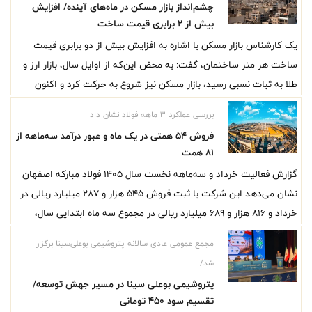
چشم‌انداز بازار مسکن در ماه‌های آینده/ افزایش
بیش از ۲ برابری قیمت ساخت
یک کارشناس بازار مسکن با اشاره به افزایش بیش از دو برابری قیمت
ساخت هر متر ساختمان، گفت: به محض این‌که از اوایل سال، بازار ارز و
طلا به ثبات نسبی رسید، بازار مسکن نیز شروع به حرکت کرد و اکنون
قیمت هر متر آپارتمان در تهران به حدود ۲۴۰ میلیون تومان رسیده است.
بررسی عملکرد ۳ ماهه فولاد نشان داد
فروش 54 همتی در یک ماه و عبور درآمد سه‌ماهه از
81 همت
گزارش فعالیت خرداد و سه‌ماهه نخست سال ۱۴۰۵ فولاد مبارکه اصفهان
نشان می‌دهد این شرکت با ثبت فروش ۵۴۵ هزار و ۲۸۷ میلیارد ریالی در
خرداد و ۸۱۶ هزار و ۶۸۹ میلیارد ریالی در مجموع سه ماه ابتدایی سال،
همچنان موتور اصلی زنجیره فولاد کشور باقی مانده است. تداوم فروش
مجمع عمومی عادی سالانه پتروشیمی بوعلی‌سینا برگزار
محصولات گرم و حفظ سطح تولید و فروش گندله و آهن اسفنجی، تصویر
شد/
روشنی از پایداری عملیاتی این غول فولادی ارائه می‌کند.
پتروشیمی بوعلی سینا در مسیر جهش توسعه/
تقسیم سود ۴۵۰ تومانی