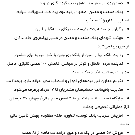
دستاوردهای سفر مدیرعامل بانک گردشگری در زنجان
بانك صنعت و معدن اصفهان رتبه دوم پرداخت تسهیلات شرایط
اضطرار استان را كسب كرد
برگزاری جلسه هیئت رئیسه سندیکای بیمه‌گران ایران
موكب شهدای بانك صنعت و معدن در مسیر پیاده‌روی جاماندگان
اربعین برپا می‌شود
روایت بانک ایران زمین از بانکداری نوین با خلق تجربه برای مشتری
نماینده مردم خلخال و کوثر در مجلس: کاهش ۱۰۰ همتی ناترازی حاصل
مدیریت مطلوب بانک مسکن است
تکریم معاون فنی بیمه‌های اموال و انتصاب مدیر خزانه داری بیمه آسیا
مغایرت‌ باقیمانده حساب‌های مشتریان تا ۱۷ مرداد برطرف می‌شود
جایگاه نخست بانك ملت در 10 شاخص مهم مالی/ جهش 77 درصدی
تراز عملیاتی تجمیعی وبملت
افزایش سرمایه بانک توسعه تعاون، حلقه مفقوده جهش تأمین مالی
تولید
فروش 54 همتی در یک ماه و عبور درآمد سه‌ماهه از 81 همت