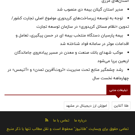
استان‌‌های مرزی
‌مدیر استان گیلان بیمه دی منصوب شد
توجه به توسعه زیرساخت‌های کریدوری موضوع اصلی تجارت کشور/
تدوین «نظام مسائل کریدوری» در سازمان توسعه تجارت
بیمه پارسیان دستگاه منتخب بیمه ای در حسن پیگیری، تعامل و
اقدامات موثر در سامانه فواد شناخته شد
موكب شهدای بانك صنعت و معدن در مسیر پیاده‌روی جاماندگان
اربعین برپا می‌شود
رشد چشمگیر منابع تحت مدیریت «ثروت‌آفرین تمدن» و «آتیمس» در
چهارماهه نخست سال
تبلیغات متنی
طلا آنلاین
اموزش ارز دیجیتال در مشهد
درباره ما
تماس با ما
تمامی حقوق برای وبسایت "طلانیوز" محفوظ است و نقل مطالب تنها با ذکر منبع