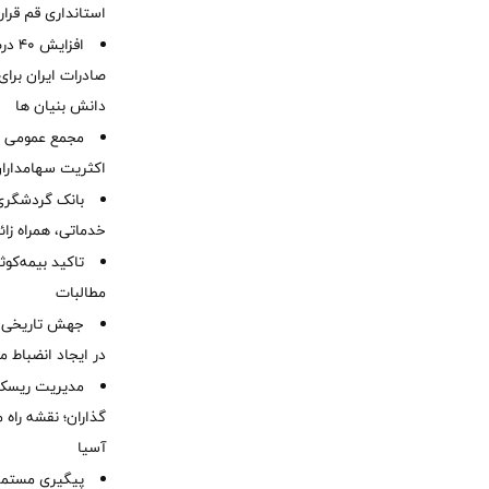
استانداری قم قرا
افزا
صادرات ایران برا
دانش بنیان ها
مجمع عمومی عا
اکثریت سهامداران
بانک گردشگری 
خدماتی، همراه زا
تاکید بیمه‌کوث
مطالبات ‌
جهش تاریخی 
در ایجاد انضباط م
مدیریت ریسک و
گذاران؛ نقشه راه 
آسیا
پیگیری مستمر 