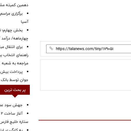
دهمین کمیته مشت
برگزاری مراسم
آسیا
بخش چهارم؛ تح
چهارماهه/ درآمد کارمزدی
برای انتقال مب
راهنمای انتخاب بین
مراجعه به شعبه
جوان توسط بانک م
پر بحث ترین
جهش سود عملیا
آ
ستاره خلیج فارس 
به کارگیری اب