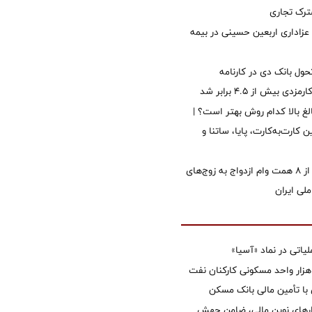
رک تجاری
 عزاداری اربعین حسینی در بیمه
ول بانک دی در کارنامه
 بیش از ۴.۵ برابر شد
الغ بالا کدام روش بهتر است؟ |
 کارت‌به‌کارت، پایا، ساتنا و
پرداخت بیش از ۸ همت وام ازدواج به زوج‌های
لی ایران
تی در نماد «آسیا»
غاز ساخت ۲ هزار واحد مسکونی کارکنان نفت
با تأمین مالی بانک مسکن
زارهای نوین مالی، ضامن جهش