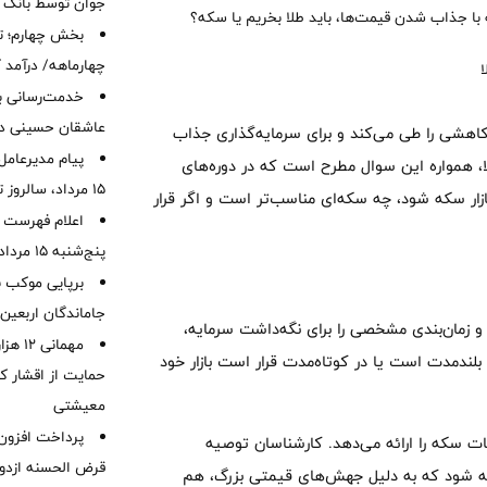
جوان توسط بانک م
که با جذاب شدن قیمت‌ها، باید طلا بخریم یا سکه؟
بخش چهارم؛ تح
چهارماهه/ درآمد کارمزدی
خدمت‌رسانی با
عاشقان حسینی در 
 کاهشی را طی می‌کند و برای سرمایه‌گذاری جذاب
پیام مدیرعامل
لا، همواره این سوال مطرح است که در دوره‌های
15 مرداد، سالروز تأسیس بانک
بازار سکه شود، چه سکه‌ای مناسب‌تر است و اگر قرار
اعلام فهرست ش
پنج‌شنبه 15 مرداد ماه 1405
برپایی موکب ب
جاماندگان اربعین
ن و زمان‌بندی مشخصی را برای نگه‌داشت سرمایه،
مهمانی
بلندمدت است یا در کوتاه‌مدت قرار است بازار خود
حمایت از اقشار کم
معیشتی
طعات سکه را ارائه می‌دهد. کارشناسان توصیه
قرض الحسنه ازدوا
سکه شود که به دلیل جهش‌های قیمتی بزرگ، هم