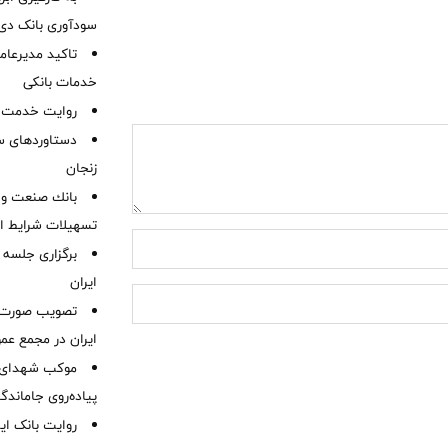
سودآوری بانک دی در
تاکید مدیرعامل
خدمات بانکی
روایت خدمت در
دستاوردهای س
زنجان
بانك صنعت و 
تسهیلات شرایط اض
برگزاری جلسه 
ایران
ایران در مجمع عم
موكب شهدای ب
پیاده‌روی جاماندگ
روایت بانک ایر