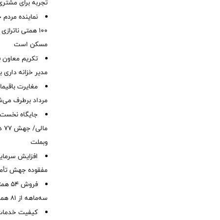
تجربه برای مشتری
نماینده مردم 
۱۰۰ همتی ناترا
مسکن است
تکریم معاون ف
مدیر خزانه داری ب
مرداد برطرف می‌ش
ما
وبملت
افزایش سرمایه
مفقوده جهش تأمی
فروش 
سه‌ماهه از 81 همت
کیفیت خدمات ب