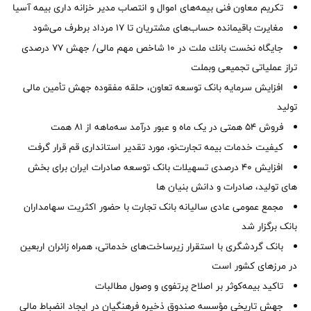
تکریم معاون فنی بیمه‌های اموال و انتصاب مدیر خزانه داری بیمه آسیا
مغایرت‌ باقیمانده حساب‌های مشتریان تا ۱۷ مرداد برطرف می‌شود
جایگاه نخست بانك ملت در 10 شاخص مهم مالی/ جهش 77 درصدی
تراز عملیاتی تجمیعی وبملت
افزایش سرمایه بانک توسعه تعاون، حلقه مفقوده جهش تأمین مالی
تولید
فروش 54 همتی در یک ماه و عبور درآمد سه‌ماهه از 81 همت
کیفیت خدمات بیمه تجارت‌نو، مورد تقدیر استانداری قم قرار گرفت
افزایش 40 درصدی تسهیلات بانک توسعه صادرات ایران برای بخش
های تولید، صادرات و دانش بنیان ها
مجمع عمومی عادی سالیانه بانک تجارت با حضور اکثریت سهامداران
بانک برگزار شد
بانک گردشگری با استقرار زیرساخت‌های خدماتی، همراه زائران اربعین
در مرزهای کشور است
تاکید بیمه‌کوثر بر اصلاح پرتفوی و وصول مطالبات ‌
جهش تاریخی مؤسسه صندوق ذخیره فرهنگیان در ایجاد انضباط مالی