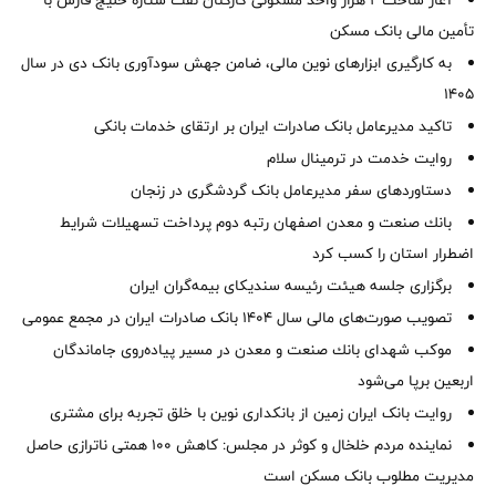
آغاز ساخت ۲ هزار واحد مسکونی کارکنان نفت ستاره خلیج فارس با
تأمین مالی بانک مسکن
به کارگیری ابزارهای نوین مالی، ضامن جهش سودآوری بانک دی در سال
1405
تاکید مدیرعامل بانک صادرات ایران بر ارتقای خدمات بانکی
روایت خدمت در ترمینال سلام
دستاوردهای سفر مدیرعامل بانک گردشگری در زنجان
بانك صنعت و معدن اصفهان رتبه دوم پرداخت تسهیلات شرایط
اضطرار استان را كسب كرد
برگزاری جلسه هیئت رئیسه سندیکای بیمه‌گران ایران
تصویب صورت‌های مالی سال ۱۴۰۴ بانک صادرات ایران در مجمع عمومی
موكب شهدای بانك صنعت و معدن در مسیر پیاده‌روی جاماندگان
اربعین برپا می‌شود
روایت بانک ایران زمین از بانکداری نوین با خلق تجربه برای مشتری
نماینده مردم خلخال و کوثر در مجلس: کاهش ۱۰۰ همتی ناترازی حاصل
مدیریت مطلوب بانک مسکن است